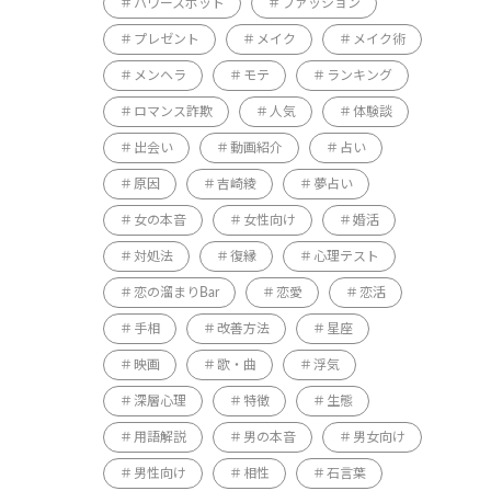
パワースポット
ファッション
プレゼント
メイク
メイク術
メンヘラ
モテ
ランキング
ロマンス詐欺
人気
体験談
出会い
動画紹介
占い
原因
吉崎綾
夢占い
女の本音
女性向け
婚活
対処法
復縁
心理テスト
恋の溜まりBar
恋愛
恋活
手相
改善方法
星座
映画
歌・曲
浮気
深層心理
特徴
生態
用語解説
男の本音
男女向け
男性向け
相性
石言葉