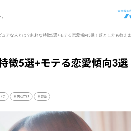
ト。
ピュアな人とは？純粋な特徴5選+モテる恋愛傾向3選！落とし方も教え
特徴5選+モテる恋愛傾向3選
ハウ
男女向け
診断