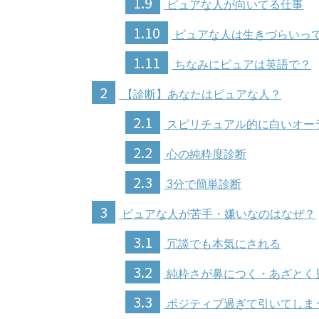
1.9
ピュアな人が向いてる仕事
1.10
ピュアな人は生きづらいっ
1.11
ちなみにピュアは英語で？
2
【診断】あなたはピュアな人？
2.1
スピリチュアル的に白いオー
2.2
心の純粋度診断
2.3
3分で簡単診断
3
ピュアな人が苦手・嫌いなのはなぜ？
3.1
冗談でも本気にされる
3.2
純粋さが鼻につく・あざとく
3.3
ポジティブ過ぎて引いてしま