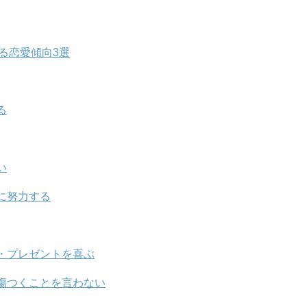
る恋愛傾向3選
る
い
に努力する
・プレゼントを喜ぶ
傷つくことを言わない