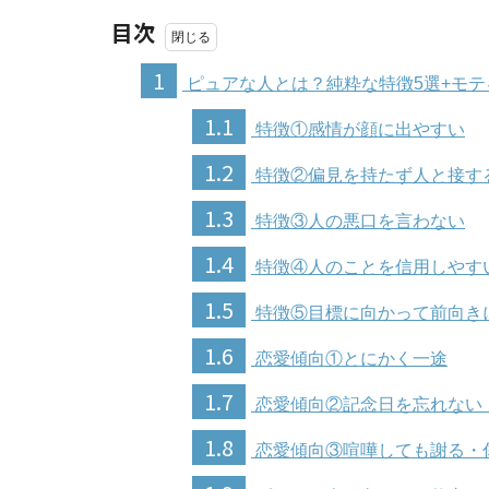
目次
1
ピュアな人とは？純粋な特徴5選+モテ
1.1
特徴①感情が顔に出やすい
1.2
特徴②偏見を持たず人と接す
1.3
特徴③人の悪口を言わない
1.4
特徴④人のことを信用しやす
1.5
特徴⑤目標に向かって前向き
1.6
恋愛傾向①とにかく一途
1.7
恋愛傾向②記念日を忘れない
1.8
恋愛傾向③喧嘩しても謝る・