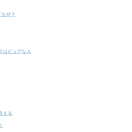
てなぜ？
ラはピュアな人
見える
う