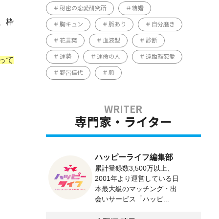
秘密の恋愛研究所
結婚
、枠
胸キュン
脈あり
自分磨き
花言葉
血液型
診断
運勢
運命の人
遠距離恋愛
って
野呂佳代
顔
専門家・ライター
ハッピーライフ編集部
累計登録数3,500万以上、
2001年より運営している日
本最大級のマッチング・出
会いサービス「ハッピ...