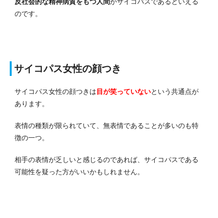
反社会的な精神病質をもつ人間
がサイコパスであるといえる
のです。
サイコパス女性の顔つき
サイコパス女性の顔つきは
目が笑っていない
という共通点が
あります。
表情の種類が限られていて、無表情であることが多いのも特
徴の一つ。
相手の表情が乏しいと感じるのであれば、サイコパスである
可能性を疑った方がいいかもしれません。