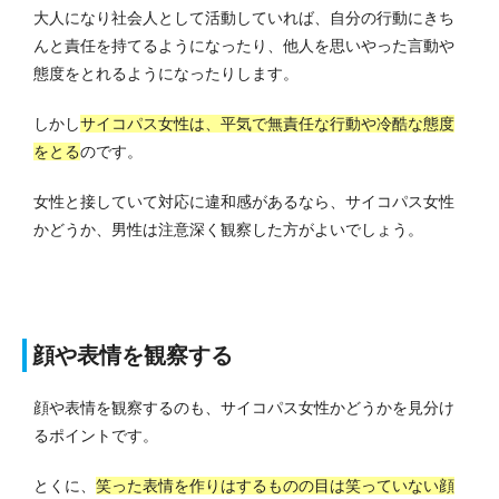
大人になり社会人として活動していれば、自分の行動にきち
んと責任を持てるようになったり、他人を思いやった言動や
態度をとれるようになったりします。
しかし
サイコパス女性は、平気で無責任な行動や冷酷な態度
をとる
のです。
女性と接していて対応に違和感があるなら、サイコパス女性
かどうか、男性は注意深く観察した方がよいでしょう。
顔や表情を観察する
顔や表情を観察するのも、サイコパス女性かどうかを見分け
るポイントです。
とくに、
笑った表情を作りはするものの目は笑っていない顔