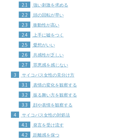
2.1
強い刺激を求める
2.2
頭の回転が早い
2.3
衝動性が高い
2.4
上手に嘘をつく
2.5
愛想がいい
2.6
共感性が乏しい
2.7
罪悪感を感じない
3
サイコパス女性の見分け方
3.1
表情の変化を観察する
3.2
振る舞い方を観察する
3.3
顔や表情を観察する
4
サイコパス女性の対処法
4.1
発言を受け流す
4.2
距離感を保つ