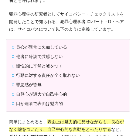
者
とも呼ばれます。
犯罪心理学の研究者としてサイコパシー・チェックリストを
開発したことで知られる、犯罪心理学者 ロバート・D・ヘア
は、サイコパスについて以下のように定義しています。
良心が異常に欠如している
他者に冷淡で共感しない
慢性的に平然と嘘をつく
行動に対する責任が全く取れない
罪悪感が皆無
自尊心が過大で自己中心的
口が達者で表面は魅力的
簡単にまとめると、
表面上は魅力的に見せながらも、良心が
なく嘘をついたり、自己中心的な言動をとったりする
など、