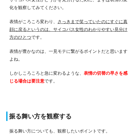
化を観察してみてください。
表情がころころ変わり、
さっきまで笑っていたのにすぐに真
顔に戻るというのは、サイコパス女性のわかりやすい見分け
方のひとつ
です。
表情が豊かなのは、一見モテに繋がるポイントだと思います
よね。
しかしころころと急に変わるような、
表情の切替の早さを感
じる場合は要注意
です。
振る舞い方を観察する
振る舞い方についても、観察したいポイントです。