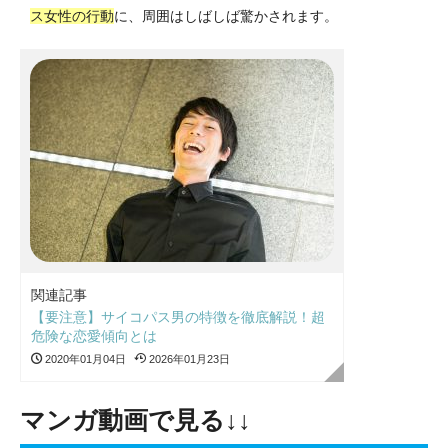
ス女性の行動
に、周囲はしばしば驚かされます。
関連記事
【要注意】サイコパス男の特徴を徹底解説！超
危険な恋愛傾向とは
2020年01月04日
2026年01月23日
マンガ動画で見る↓↓