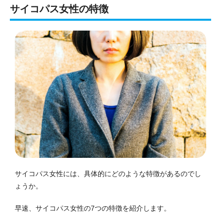
サイコパス女性の特徴
サイコパス女性には、具体的にどのような特徴があるのでし
ょうか。
早速、サイコパス女性の7つの特徴を紹介します。