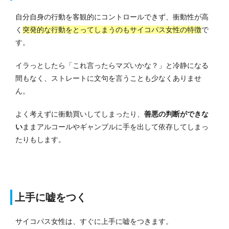
自分自身の行動を客観的にコントロールできず、衝動性が高
く
突発的な行動をとってしまうのもサイコパス女性の特徴
で
す。
イラっとしたら「これ言ったらマズいかな？」と冷静になる
間もなく、ストレートに文句を言うことも少なくありませ
ん。
よく考えずに衝動買いしてしまったり、
善悪の判断ができな
い
ままアルコールやギャンブルに手を出して依存してしまっ
たりもします。
上手に嘘をつく
サイコパス女性は、すぐに上手に嘘をつきます。