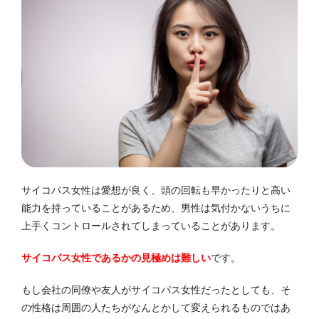
サイコパス女性は愛想が良く、頭の回転も早かったりと高い
能力を持っていることがあるため、男性は気付かないうちに
上手くコントロールされてしまっていることがあります。
サイコパス女性であるかの見極めは難しい
です。
もし会社の同僚や友人がサイコパス女性だったとしても、そ
の性格は周囲の人たちがなんとかして変えられるものではあ