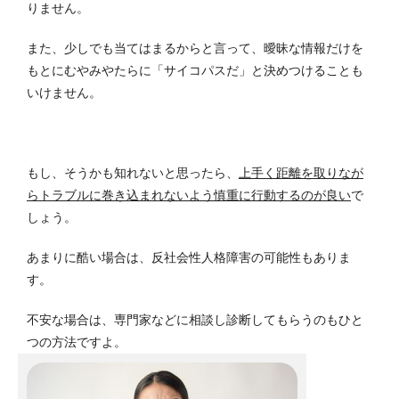
りません。
また、少しでも当てはまるからと言って、曖昧な情報だけを
もとにむやみやたらに「サイコパスだ」と決めつけることも
いけません。
もし、そうかも知れないと思ったら、
上手く距離を取りなが
らトラブルに巻き込まれないよう慎重に行動するのが良い
で
しょう。
あまりに酷い場合は、反社会性人格障害の可能性もありま
す。
不安な場合は、専門家などに相談し診断してもらうのもひと
つの方法ですよ。