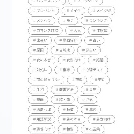
パワースポット
ファッション
プレゼント
メイク
メイク術
メンヘラ
モテ
ランキング
ロマンス詐欺
人気
体験談
出会い
動画紹介
占い
原因
吉崎綾
夢占い
女の本音
女性向け
婚活
対処法
復縁
心理テスト
恋の溜まりBar
恋愛
恋活
手相
改善方法
星座
映画
歌・曲
浮気
深層心理
特徴
生態
用語解説
男の本音
男女向け
男性向け
相性
石言葉