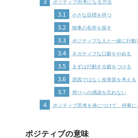
3
ポジティブ思考になる方法
3.1
小さな目標を持つ
3.2
物事の長所を探す
3.3
ポジティブな人と一緒に行動
3.4
ネガティブな口癖をやめる
3.5
まずは行動する癖をつける
3.6
原因ではなく改善策を考える
3.7
周りへの感謝を忘れない
4
ポジティブ思考を身につけて、何事に
ポジティブの意味