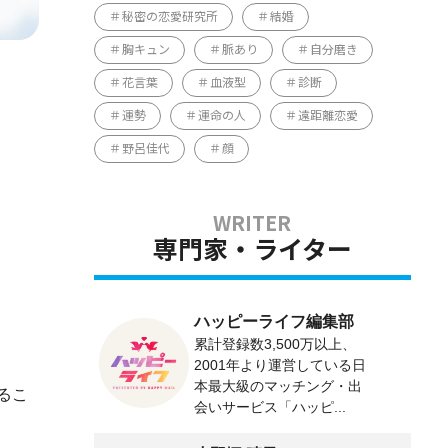
秘密の恋愛研究所
結婚
胸キュン
脈あり
自分磨き
花言葉
血液型
診断
運勢
運命の人
遠距離恋愛
野呂佳代
顔
専門家・ライター
ハッピーライフ編集部
累計登録数3,500万以上、
2001年より運営している日
本最大級のマッチング・出
るこ
会いサービス「ハッピ...