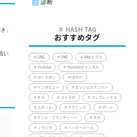
診断
向き」
おすすめタグ
言い
LINE
SNS
Webドラマ
Youtube
Youtubeチャンネル
ほくろ占い
ほのか
インタビュー
エンジェルナンバー
キス
コイラボ
コンプレックス
スポット
テクニック
デート
ナジャ・グランディーバ
ネタ
ノウハウ
ハッピーメール