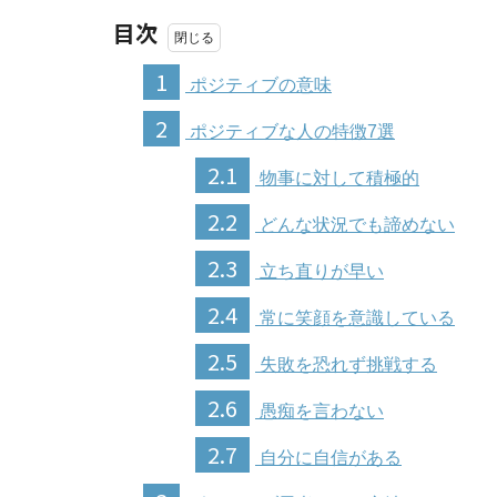
目次
1
ポジティブの意味
2
ポジティブな人の特徴7選
2.1
物事に対して積極的
2.2
どんな状況でも諦めない
2.3
立ち直りが早い
2.4
常に笑顔を意識している
2.5
失敗を恐れず挑戦する
2.6
愚痴を言わない
2.7
自分に自信がある