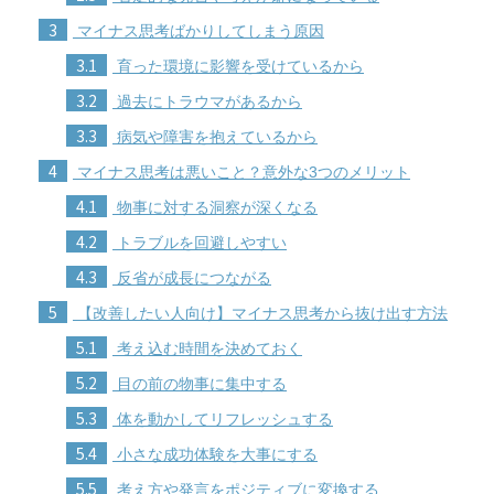
3
マイナス思考ばかりしてしまう原因
3.1
育った環境に影響を受けているから
3.2
過去にトラウマがあるから
3.3
病気や障害を抱えているから
4
マイナス思考は悪いこと？意外な3つのメリット
4.1
物事に対する洞察が深くなる
4.2
トラブルを回避しやすい
4.3
反省が成長につながる
5
【改善したい人向け】マイナス思考から抜け出す方法
5.1
考え込む時間を決めておく
5.2
目の前の物事に集中する
5.3
体を動かしてリフレッシュする
5.4
小さな成功体験を大事にする
5.5
考え方や発言をポジティブに変換する