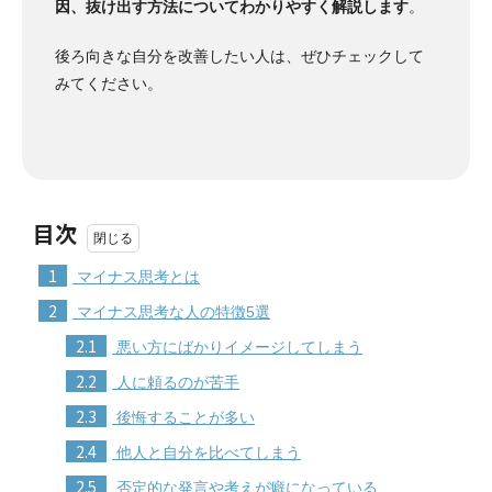
因、抜け出す方法についてわかりやすく解説します
。
後ろ向きな自分を改善したい人は、ぜひチェックして
みてください。
目次
1
マイナス思考とは
2
マイナス思考な人の特徴5選
2.1
悪い方にばかりイメージしてしまう
2.2
人に頼るのが苦手
2.3
後悔することが多い
2.4
他人と自分を比べてしまう
2.5
否定的な発言や考えが癖になっている