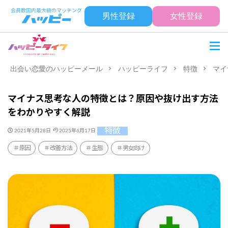
男性登録
女性登録
出会い恋愛のハッピーメール
ハッピーライフ
特徴
マイ
マイナス思考な人の特徴とは？原因や抜け出す方法
をわかりやすく解説
特徴
2021年5月28日
2025年6月17日
原因
改善方法
生態
男女向け