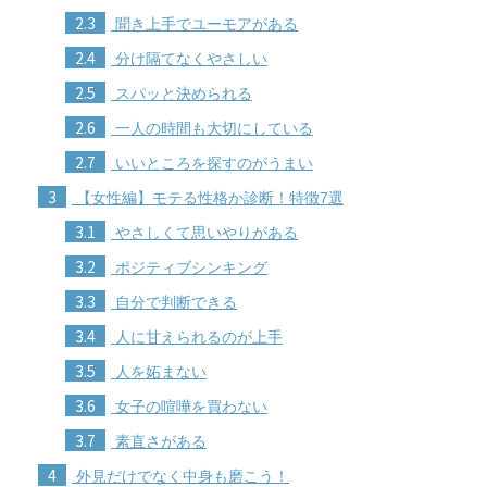
2.3
聞き上手でユーモアがある
2.4
分け隔てなくやさしい
2.5
スパッと決められる
2.6
一人の時間も大切にしている
2.7
いいところを探すのがうまい
3
【女性編】モテる性格か診断！特徴7選
3.1
やさしくて思いやりがある
3.2
ポジティブシンキング
3.3
自分で判断できる
3.4
人に甘えられるのが上手
3.5
人を妬まない
3.6
女子の喧嘩を買わない
3.7
素直さがある
4
外見だけでなく中身も磨こう！