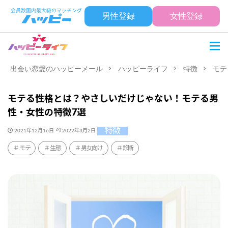
男性登録
女性登録
出会い恋愛のハッピーメール
ハッピーライフ
特徴
モテ
モテる性格とは？やさしいだけじゃない！モテる男
性・女性の特徴7選
特徴
2021年12月16日
2022年3月2日
モテ
生態
男女向け
診断