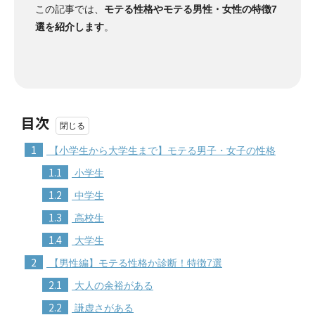
この記事では、
モテる性格やモテる男性・女性の特徴7
選を紹介します
。
目次
1
【小学生から大学生まで】モテる男子・女子の性格
1.1
小学生
1.2
中学生
1.3
高校生
1.4
大学生
2
【男性編】モテる性格か診断！特徴7選
2.1
大人の余裕がある
2.2
謙虚さがある