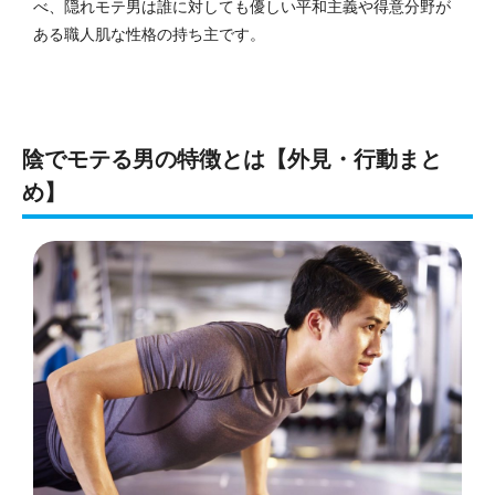
べ、隠れモテ男は誰に対しても優しい平和主義や得意分野が
ある職人肌な性格の持ち主です。
陰でモテる男の特徴とは【外見・行動まと
め】