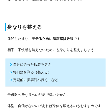
身なりを整える
前述した通り、
モテるために清潔感は必須
です。
相手に不快感を与えないためにも身なりを整えましょう。
自分に合った服装を選ぶ
毎日髭を剃る（整える）
定期的に美容院へ行く…など
最低限の身なりへの配慮で構いません。
体型に自信がないのであれば身体を鍛えるのもおすすめです