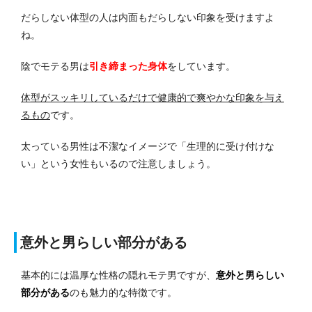
だらしない体型の人は内面もだらしない印象を受けますよ
ね。
陰でモテる男は
引き締まった身体
をしています。
体型がスッキリしているだけで健康的で爽やかな印象を与え
るもの
です。
太っている男性は不潔なイメージで「生理的に受け付けな
い」という女性もいるので注意しましょう。
意外と男らしい部分がある
基本的には温厚な性格の隠れモテ男ですが、
意外と男らしい
部分がある
のも魅力的な特徴です。