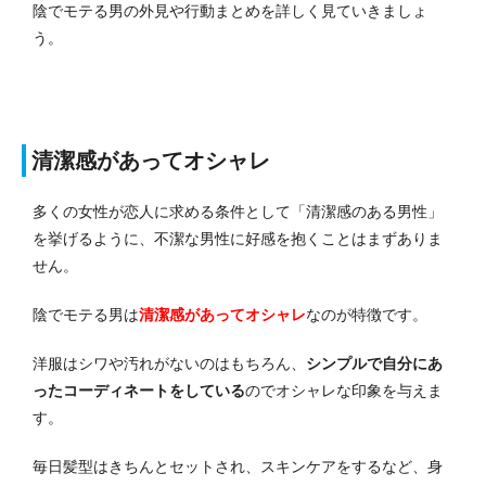
陰でモテる男の外見や行動まとめを詳しく見ていきましょ
う。
清潔感があってオシャレ
多くの女性が恋人に求める条件として「清潔感のある男性」
を挙げるように、不潔な男性に好感を抱くことはまずありま
せん。
陰でモテる男は
清潔感があってオシャレ
なのが特徴です。
洋服はシワや汚れがないのはもちろん、
シンプルで自分にあ
ったコーディネートをしている
のでオシャレな印象を与えま
す。
毎日髪型はきちんとセットされ、スキンケアをするなど、身