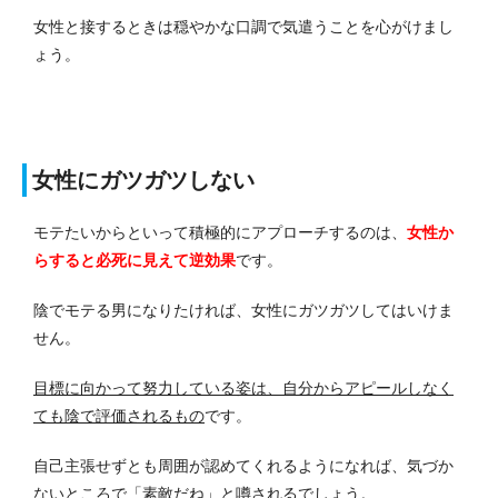
女性と接するときは穏やかな口調で気遣うことを心がけまし
ょう。
女性にガツガツしない
モテたいからといって積極的にアプローチするのは、
女性か
らすると必死に見えて逆効果
です。
陰でモテる男になりたければ、女性にガツガツしてはいけま
せん。
目標に向かって努力している姿は、自分からアピールしなく
ても陰で評価されるもの
です。
自己主張せずとも周囲が認めてくれるようになれば、気づか
ないところで「素敵だね」と噂されるでしょう。