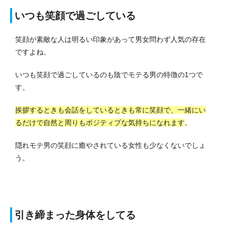
いつも笑顔で過ごしている
笑顔が素敵な人は明るい印象があって男女問わず人気の存在
ですよね。
いつも笑顔で過ごしているのも陰でモテる男の特徴の1つで
す。
挨拶するときも会話をしているときも常に笑顔で、一緒にい
るだけで自然と周りもポジティブな気持ちになれます
。
隠れモテ男の笑顔に癒やされている女性も少なくないでしょ
う。
引き締まった身体をしてる