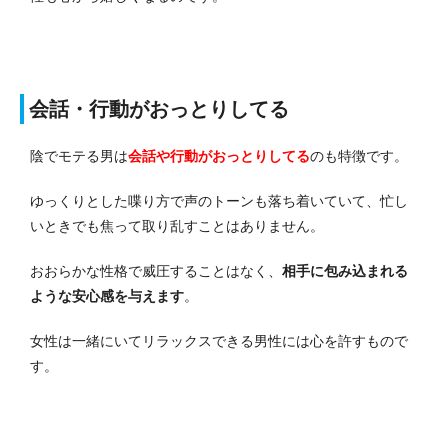
会話・行動がおっとりしてる
陰でモテる男は
会話や行動がおっとりしてる
のも特徴です。
ゆっくりとした喋り方で声のトーンも落ち着いていて、忙し
いときでも焦って取り乱すことはありません。
おおらかな性格で威圧することはなく、
相手に包み込まれる
ような安心感を与えます
。
女性は一緒にいてリラックスできる男性には心を許すもので
す。