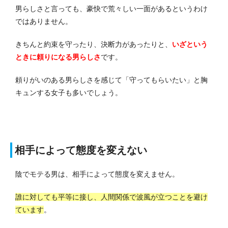
男らしさと言っても、豪快で荒々しい一面があるというわけ
ではありません。
きちんと約束を守ったり、決断力があったりと、
いざという
ときに頼りになる男らしさ
です。
頼りがいのある男らしさを感じて「守ってもらいたい」と胸
キュンする女子も多いでしょう。
相手によって態度を変えない
陰でモテる男は、相手によって態度を変えません。
誰に対しても平等に接し、人間関係で波風が立つことを避け
ています
。