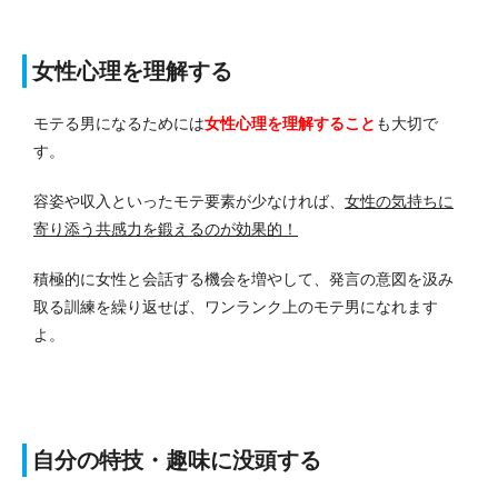
女性心理を理解する
モテる男になるためには
女性心理を理解すること
も大切で
す。
容姿や収入といったモテ要素が少なければ、
女性の気持ちに
寄り添う共感力を鍛えるのが効果的！
積極的に女性と会話する機会を増やして、発言の意図を汲み
取る訓練を繰り返せば、ワンランク上のモテ男になれます
よ。
自分の特技・趣味に没頭する