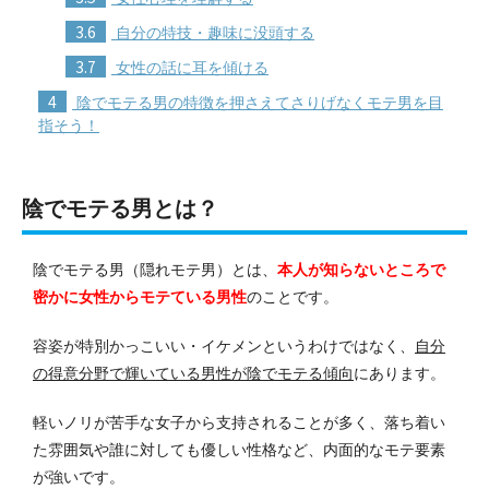
3.6
自分の特技・趣味に没頭する
3.7
女性の話に耳を傾ける
4
陰でモテる男の特徴を押さえてさりげなくモテ男を目
指そう！
陰でモテる男とは？
陰でモテる男（隠れモテ男）とは、
本人が知らないところで
密かに女性からモテている男性
のことです。
容姿が特別かっこいい・イケメンというわけではなく、
自分
の得意分野で輝いている男性が陰でモテる傾向
にあります。
軽いノリが苦手な女子から支持されることが多く、落ち着い
た雰囲気や誰に対しても優しい性格など、内面的なモテ要素
が強いです。