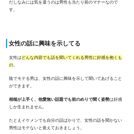
だしなみには気を遣うのは男性も当たり前のマナーなので
す。
女性の話に興味を示してる
女性は
どんな内容でも話を聞いてくれる男性に好感を抱くも
の
。
陰でモテる男は、女性の話に興味を示して聞いてあげること
ができます。
相槌が上手く、他愛無い話題でも前のめりで聞く姿勢
は好感
しか生まれません。
たとえイケメンでも自分の話ばかりで、女性の話を聞かない
男性はモテないと覚えておきましょう。