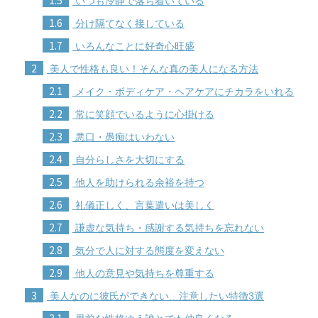
いつも冷静で落ち着いている
1.6
分け隔てなく接している
1.7
いろんなことに好奇心旺盛
2
美人で性格も良い！そんな真の美人になる方法
2.1
メイク・ボディケア・ヘアケアにチカラをいれる
2.2
常に笑顔でいるように心掛ける
2.3
悪口・愚痴はいわない
2.4
自分らしさを大切にする
2.5
他人を助けられる余裕を持つ
2.6
礼儀正しく、言葉遣いは美しく
2.7
謙虚な気持ち・感謝する気持ちを忘れない
2.8
気分で人に対する態度を変えない
2.9
他人の意見や気持ちを尊重する
3
美人なのに彼氏ができない…注意したい特徴3選
3.1