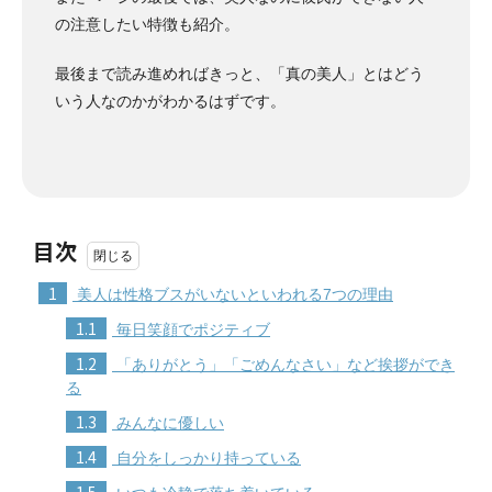
の注意したい特徴も紹介。
最後まで読み進めればきっと、「真の美人」とはどう
いう人なのかがわかるはずです。
目次
1
美人は性格ブスがいないといわれる7つの理由
1.1
毎日笑顔でポジティブ
1.2
「ありがとう」「ごめんなさい」など挨拶ができ
る
1.3
みんなに優しい
1.4
自分をしっかり持っている
1.5