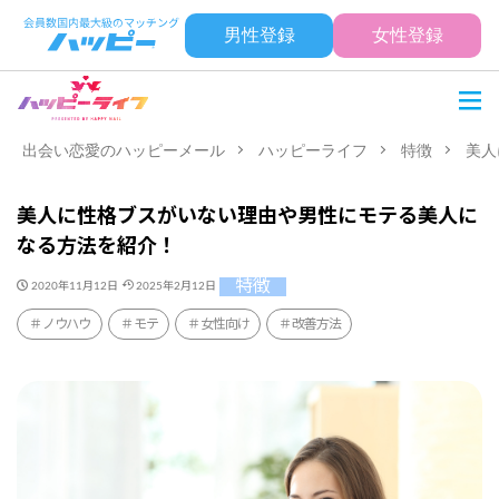
男性登録
女性登録
出会い恋愛のハッピーメール
ハッピーライフ
特徴
美人
美人に性格ブスがいない理由や男性にモテる美人に
なる方法を紹介！
特徴
2020年11月12日
2025年2月12日
ノウハウ
モテ
女性向け
改善方法