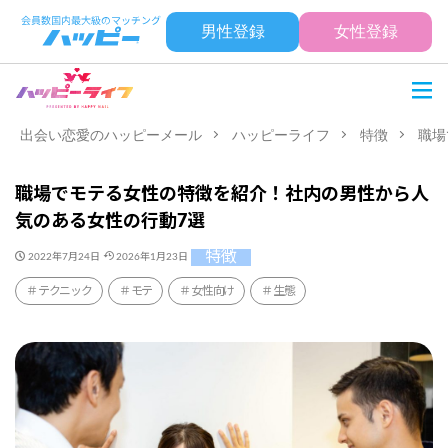
男性登録
女性登録
出会い恋愛のハッピーメール
ハッピーライフ
特徴
職場
職場でモテる女性の特徴を紹介！社内の男性から人
気のある女性の行動7選
特徴
2022年7月24日
2026年1月23日
テクニック
モテ
女性向け
生態