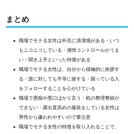
まとめ
職場でモテる女性は外見に清潔感がある・いつ
もニコニコしている・感情コントロールがうま
い・聞き上手といった特徴がある
職場でモテる女性は、自分から積極的に挨拶す
る・誰に対しても平等に接する・困っている人
をフォローすることを心がけている
職場で愚痴や悪口ばかり言う・机の整理整頓が
できない・露出度高めの服装をしている女性は
男性から嫌われやすいので要注意
職場でモテる女性の特徴を取り入れることで、