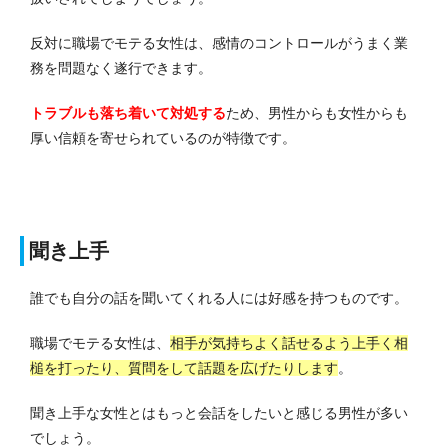
反対に職場でモテる女性は、感情のコントロールがうまく業
務を問題なく遂行できます。
トラブルも落ち着いて対処する
ため、男性からも女性からも
厚い信頼を寄せられているのが特徴です。
聞き上手
誰でも自分の話を聞いてくれる人には好感を持つものです。
職場でモテる女性は、
相手が気持ちよく話せるよう上手く相
槌を打ったり、質問をして話題を広げたりします
。
聞き上手な女性とはもっと会話をしたいと感じる男性が多い
でしょう。