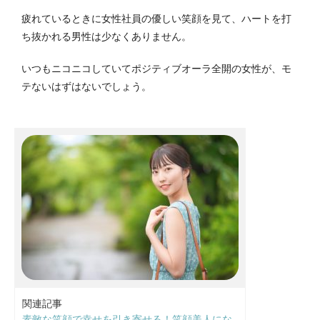
疲れているときに女性社員の優しい笑顔を見て、ハートを打
ち抜かれる男性は少なくありません。
いつもニコニコしていてポジティブオーラ全開の女性が、モ
テないはずはないでしょう。
関連記事
素敵な笑顔で幸せを引き寄せる！笑顔美人にな