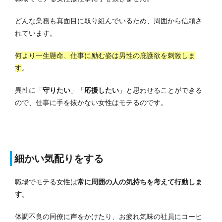
どんな業務も真面目に取り組んでいるため、周囲から信頼さ
れています。
何より一生懸命、仕事に励む姿は男性の庇護欲を刺激しま
す
。
異性に「
守りたい
」「
応援したい
」と思わせることができる
ので、仕事に手を抜かない女性はモテるのです。
細かい気配りをする
職場でモテる女性は
常に周囲の人の気持ちを考えて行動しま
す
。
体調不良の同僚に声をかけたり、お疲れ気味の社員にコーヒ