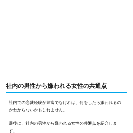
社内の男性から嫌われる女性の共通点
社内での恋愛経験が豊富でなければ、何をしたら嫌われるの
かわからないかもしれません。
最後に、社内の男性から嫌われる女性の共通点を紹介しま
す。