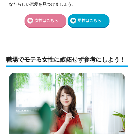
なたらしい恋愛を見つけましょう。
女性はこちら
男性はこちら
職場でモテる女性に嫉妬せず参考にしよう！