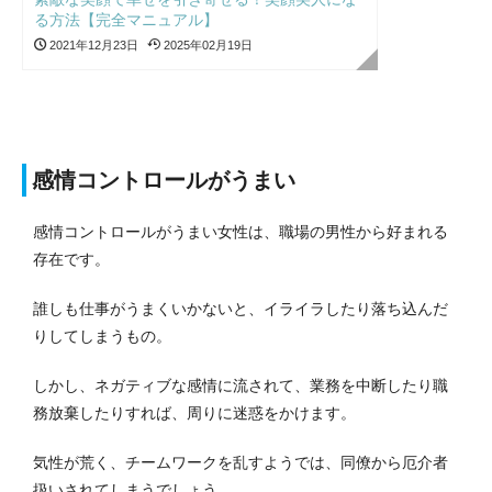
る方法【完全マニュアル】
2021年12月23日
2025年02月19日
感情コントロールがうまい
感情コントロールがうまい女性は、職場の男性から好まれる
存在です。
誰しも仕事がうまくいかないと、イライラしたり落ち込んだ
りしてしまうもの。
しかし、ネガティブな感情に流されて、業務を中断したり職
務放棄したりすれば、周りに迷惑をかけます。
気性が荒く、チームワークを乱すようでは、同僚から厄介者
扱いされてしまうでしょう。