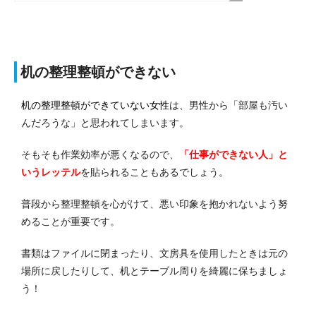
机の整理整頓ができない
机の整理整頓ができていない女性
は、男性から「部屋も汚い
んだろうな」と思われてしまいます。
そもそも作業効率が悪くなるので、
「仕事ができない人」と
いうレッテル
を貼られることもあるでしょう。
普段から整理整頓を心がけて、悪い印象を抱かれないよう努
めることが重要です。
書類はファイルに閉まったり、文房具を使用したときは元の
場所に戻したりして、机とテーブル周りを綺麗に保ちましょ
う！