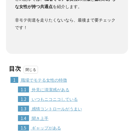
な女性が持つ共通点
を紹介します。
非モテ街道を走りたくないなら、最後まで要チェック
です！
目次
1
職場でモテる女性の特徴
1.1
外見に清潔感がある
1.2
いつもニコニコしている
1.3
感情コントロールがうまい
1.4
聞き上手
1.5
ギャップがある