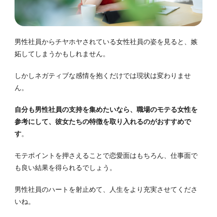
男性社員からチヤホヤされている女性社員の姿を見ると、嫉
妬してしまうかもしれません。
しかしネガティブな感情を抱くだけでは現状は変わりませ
ん。
自分も男性社員の支持を集めたいなら、職場のモテる女性を
参考にして、彼女たちの特徴を取り入れるのがおすすめで
す
。
モテポイントを押さえることで恋愛面はもちろん、仕事面で
も良い結果を得られるでしょう。
男性社員のハートを射止めて、人生をより充実させてくださ
いね。