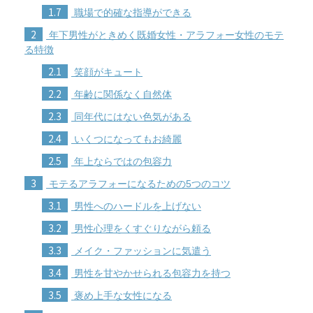
1.7
職場で的確な指導ができる
2
年下男性がときめく既婚女性・アラフォー女性のモテ
る特徴
2.1
笑顔がキュート
2.2
年齢に関係なく自然体
2.3
同年代にはない色気がある
2.4
いくつになってもお綺麗
2.5
年上ならではの包容力
3
モテるアラフォーになるための5つのコツ
3.1
男性へのハードルを上げない
3.2
男性心理をくすぐりながら頼る
3.3
メイク・ファッションに気遣う
3.4
男性を甘やかせられる包容力を持つ
3.5
褒め上手な女性になる