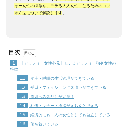
ォー女性の特徴や、モテる大人女性になるためのコツ
や方法について解説します
。
目次
1
【アラフォー女性必見】モテるアラフォー独身女性の
特徴
1.1
食事・睡眠の生活管理ができている
1.2
髪型・ファッションに気遣いができている
1.3
周囲への気配りが完璧！
1.4
礼儀・マナー・挨拶がきちんとできる
1.5
経済的にも一人の女性としても自立している
1.6
落ち着いている