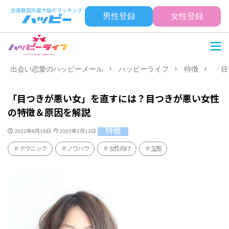
男性登録
女性登録
出会い恋愛のハッピーメール
ハッピーライフ
特徴
「目
「目つきが悪い女」を直すには？目つきが悪い女性
の特徴＆原因を解説
特徴
2022年8月18日
2025年2月12日
テクニック
ノウハウ
女性向け
生態