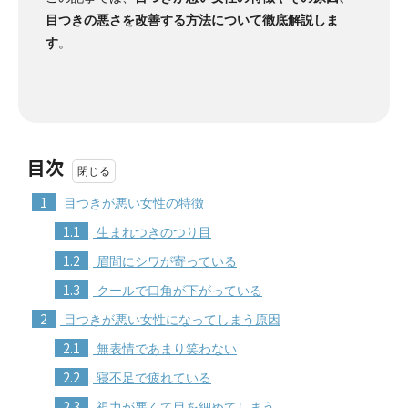
目つきの悪さを改善する方法について徹底解説しま
す
。
目次
1
目つきが悪い女性の特徴
1.1
生まれつきのつり目
1.2
眉間にシワが寄っている
1.3
クールで口角が下がっている
2
目つきが悪い女性になってしまう原因
2.1
無表情であまり笑わない
2.2
寝不足で疲れている
2.3
視力が悪くて目を細めてしまう