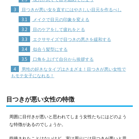
3
目つきが悪い女を直すにはやさしい目元を作るべし
3.1
メイクで目元の印象を変える
3.2
目のケアをして疲れをとる
3.3
エクササイズで目つきの悪さを緩和する
3.4
似合う髪型にする
3.5
口角を上げて自分から挨拶する
4
男性の好きなタイプはさまざま！目つきが悪い女性で
もモテ女子になれる！
目つきが悪い女性の特徴
周囲に目付きが悪いと思われてしまう女性たちにはどのよう
な特徴があるのでしょうか。
指摘されたことはないけど、実は周りには目つきが悪いと思