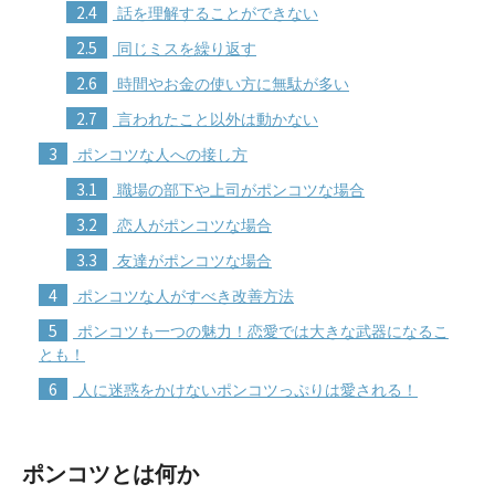
2.4
話を理解することができない
2.5
同じミスを繰り返す
2.6
時間やお金の使い方に無駄が多い
2.7
言われたこと以外は動かない
3
ポンコツな人への接し方
3.1
職場の部下や上司がポンコツな場合
3.2
恋人がポンコツな場合
3.3
友達がポンコツな場合
4
ポンコツな人がすべき改善方法
5
ポンコツも一つの魅力！恋愛では大きな武器になるこ
とも！
6
人に迷惑をかけないポンコツっぷりは愛される！
ポンコツとは何か