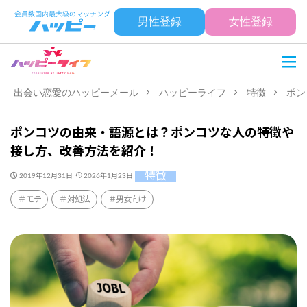
男性登録
女性登録
出会い恋愛のハッピーメール
ハッピーライフ
特徴
ポン
ポンコツの由来・語源とは？ポンコツな人の特徴や
接し方、改善方法を紹介！
特徴
2019年12月31日
2026年1月23日
モテ
対処法
男女向け