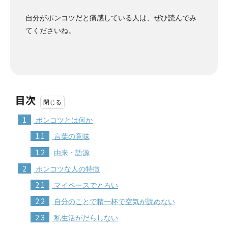
自分がポンコツだと痛感している人は、ぜひ読んでみ
てくださいね。
目次
1
ポンコツとは何か
1.1
言葉の意味
1.2
由来・語源
2
ポンコツな人の特徴
2.1
マイペースでとろい
2.2
自分のことで精一杯で空気が読めない
2.3
私生活がだらしない