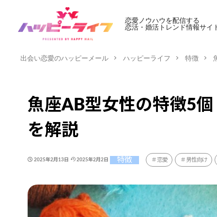
恋愛ノウハウを配信する
恋活・婚活トレンド情報サイ
出会い恋愛のハッピーメール
ハッピーライフ
特徴
魚座AB型女性の特徴5
を解説
特徴
恋愛
男性向け
2025年2月13日
2025年2月2日