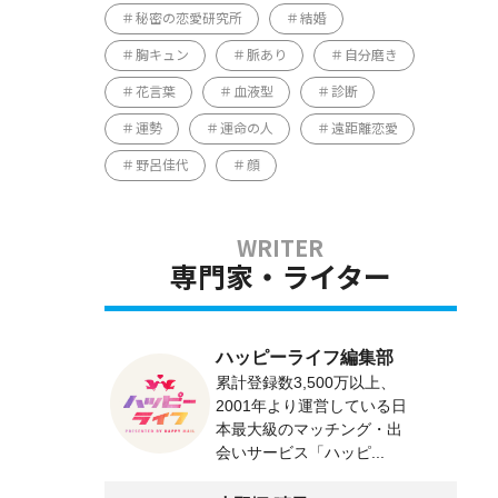
秘密の恋愛研究所
結婚
胸キュン
脈あり
自分磨き
花言葉
血液型
診断
運勢
運命の人
遠距離恋愛
野呂佳代
顔
専門家・ライター
ハッピーライフ編集部
累計登録数3,500万以上、
2001年より運営している日
本最大級のマッチング・出
会いサービス「ハッピ...