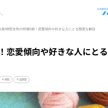
ト。
魚座AB型女性の特徴5個！恋愛傾向や好きな人にとる態度を解説
個！恋愛傾向や好きな人にと
相性
血液型