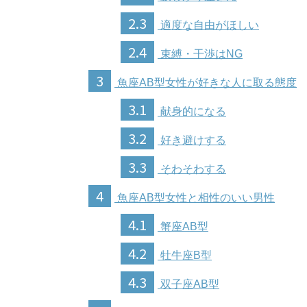
2.3
適度な自由がほしい
2.4
束縛・干渉はNG
3
魚座AB型女性が好きな人に取る態度
3.1
献身的になる
3.2
好き避けする
3.3
そわそわする
4
魚座AB型女性と相性のいい男性
4.1
蟹座AB型
4.2
牡牛座B型
4.3
双子座AB型