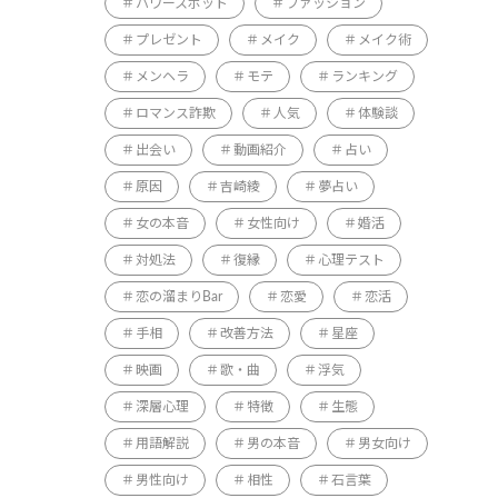
パワースポット
ファッション
プレゼント
メイク
メイク術
メンヘラ
モテ
ランキング
ロマンス詐欺
人気
体験談
出会い
動画紹介
占い
原因
吉崎綾
夢占い
女の本音
女性向け
婚活
対処法
復縁
心理テスト
恋の溜まりBar
恋愛
恋活
手相
改善方法
星座
映画
歌・曲
浮気
深層心理
特徴
生態
用語解説
男の本音
男女向け
男性向け
相性
石言葉