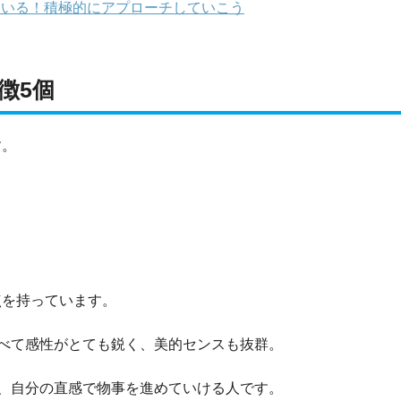
ている！積極的にアプローチしていこう
徴5個
す。
点を持っています。
べて感性がとても鋭く、美的センスも抜群。
、自分の直感で物事を進めていける人です。