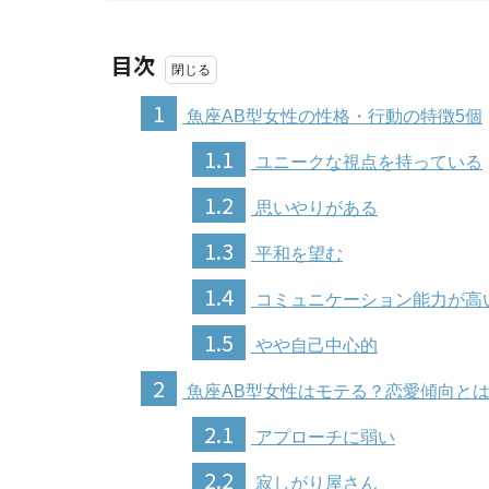
目次
1
魚座AB型女性の性格・行動の特徴5個
1.1
ユニークな視点を持っている
1.2
思いやりがある
1.3
平和を望む
1.4
コミュニケーション能力が高
1.5
やや自己中心的
2
魚座AB型女性はモテる？恋愛傾向と
2.1
アプローチに弱い
2.2
寂しがり屋さん