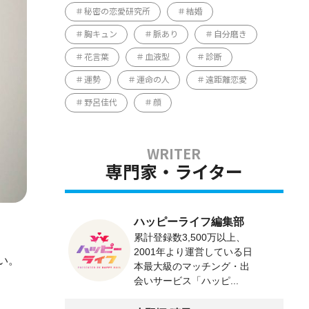
秘密の恋愛研究所
結婚
胸キュン
脈あり
自分磨き
花言葉
血液型
診断
運勢
運命の人
遠距離恋愛
野呂佳代
顔
専門家・ライター
ハッピーライフ編集部
累計登録数3,500万以上、
2001年より運営している日
い。
本最大級のマッチング・出
会いサービス「ハッピ...