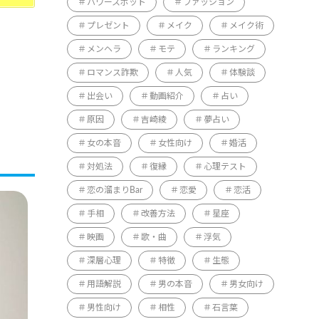
パワースポット
ファッション
プレゼント
メイク
メイク術
メンヘラ
モテ
ランキング
ロマンス詐欺
人気
体験談
出会い
動画紹介
占い
原因
吉崎綾
夢占い
女の本音
女性向け
婚活
対処法
復縁
心理テスト
恋の溜まりBar
恋愛
恋活
手相
改善方法
星座
映画
歌・曲
浮気
深層心理
特徴
生態
用語解説
男の本音
男女向け
男性向け
相性
石言葉