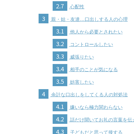
2.7
心配性
3
親・姑・友達…口出しする人の心理
3.1
他人から必要とされたい
3.2
コントロールしたい
3.3
威張りたい
3.4
相手のことが気になる
3.5
妨害したい
4
余計な口出しをしてくる人の対処法
4.1
嫌いなら極力関わらない
4.2
話だけ聞いてお礼の言葉を伝
4.3
子どもだと思って接する