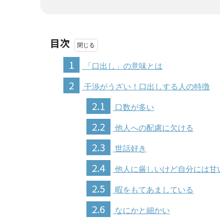
目次
1
「口出し」の意味とは
2
干渉がうざい！口出しする人の特徴
2.1
口数が多い
2.2
他人への配慮に欠ける
2.3
世話好き
2.4
他人に厳しいけど自分には甘
2.5
暇をもてあましている
2.6
なにかと細かい