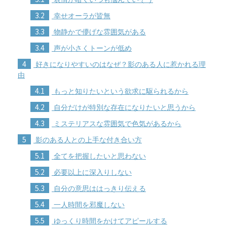
3.2
幸せオーラが皆無
3.3
物静かで儚げな雰囲気がある
3.4
声が小さくトーンが低め
4
好きになりやすいのはなぜ？影のある人に惹かれる理
由
4.1
もっと知りたいという欲求に駆られるから
4.2
自分だけが特別な存在になりたいと思うから
4.3
ミステリアスな雰囲気で色気があるから
5
影のある人との上手な付き合い方
5.1
全てを把握したいと思わない
5.2
必要以上に深入りしない
5.3
自分の意思ははっきり伝える
5.4
一人時間を邪魔しない
5.5
ゆっくり時間をかけてアピールする