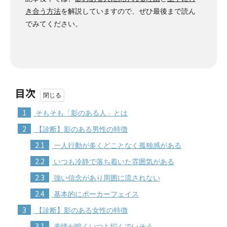
き合う方法
を解説していますので、ぜひ最後まで読ん
でみてください。
目次
1
そもそも「影のある人」とは
2
【診断】影のある男性の特徴
2.1
一人行動が多くどことなく孤独感がある
2.2
いつも冷静で落ち着いた雰囲気がある
2.3
強い信念があり周囲に流されない
2.4
基本的にポーカーフェイス
3
【診断】影のある女性の特徴
3.1
表情が暗くいつも悩んでいそう