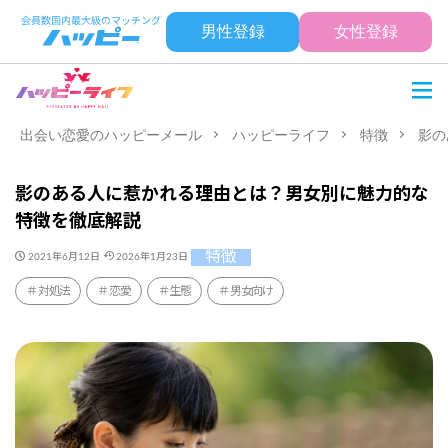
男性登録
女性登録
出会い恋愛のハッピーメール
ハッピーライフ
特徴
影の
影のある人に惹かれる理由とは？男女別に魅力的な
特徴を徹底解説
特徴
2021年6月12日
2026年1月23日
対処法
恋愛
生態
男女向け