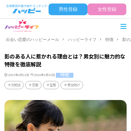
男性登録
女性登録
出会い恋愛のハッピーメール
ハッピーライフ
特徴
影の
影のある人に惹かれる理由とは？男女別に魅力的な
特徴を徹底解説
特徴
2021年6月12日
2026年1月23日
対処法
恋愛
生態
男女向け