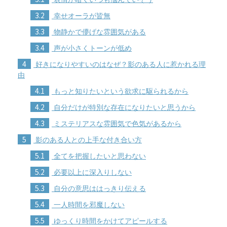
3.2
幸せオーラが皆無
3.3
物静かで儚げな雰囲気がある
3.4
声が小さくトーンが低め
4
好きになりやすいのはなぜ？影のある人に惹かれる理
由
4.1
もっと知りたいという欲求に駆られるから
4.2
自分だけが特別な存在になりたいと思うから
4.3
ミステリアスな雰囲気で色気があるから
5
影のある人との上手な付き合い方
5.1
全てを把握したいと思わない
5.2
必要以上に深入りしない
5.3
自分の意思ははっきり伝える
5.4
一人時間を邪魔しない
5.5
ゆっくり時間をかけてアピールする