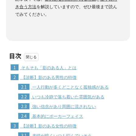
き合う方法
を解説していますので、ぜひ最後まで読ん
でみてください。
目次
1
そもそも「影のある人」とは
2
【診断】影のある男性の特徴
2.1
一人行動が多くどことなく孤独感がある
2.2
いつも冷静で落ち着いた雰囲気がある
2.3
強い信念があり周囲に流されない
2.4
基本的にポーカーフェイス
3
【診断】影のある女性の特徴
3.1
表情が暗くいつも悩んでいそう