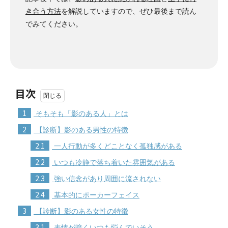
き合う方法
を解説していますので、ぜひ最後まで読ん
でみてください。
目次
1
そもそも「影のある人」とは
2
【診断】影のある男性の特徴
2.1
一人行動が多くどことなく孤独感がある
2.2
いつも冷静で落ち着いた雰囲気がある
2.3
強い信念があり周囲に流されない
2.4
基本的にポーカーフェイス
3
【診断】影のある女性の特徴
3.1
表情が暗くいつも悩んでいそう