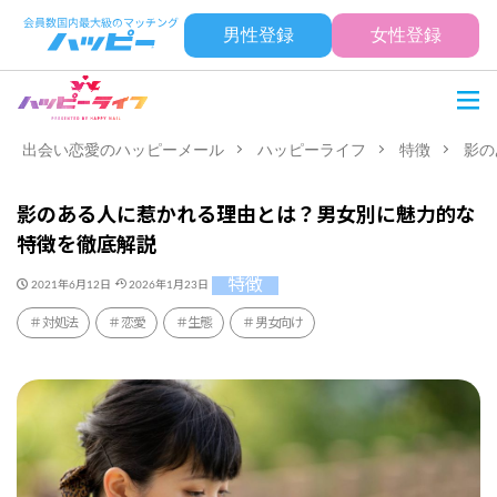
男性登録
女性登録
出会い恋愛のハッピーメール
ハッピーライフ
特徴
影の
影のある人に惹かれる理由とは？男女別に魅力的な
特徴を徹底解説
特徴
2021年6月12日
2026年1月23日
対処法
恋愛
生態
男女向け