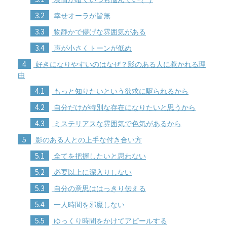
3.2
幸せオーラが皆無
3.3
物静かで儚げな雰囲気がある
3.4
声が小さくトーンが低め
4
好きになりやすいのはなぜ？影のある人に惹かれる理
由
4.1
もっと知りたいという欲求に駆られるから
4.2
自分だけが特別な存在になりたいと思うから
4.3
ミステリアスな雰囲気で色気があるから
5
影のある人との上手な付き合い方
5.1
全てを把握したいと思わない
5.2
必要以上に深入りしない
5.3
自分の意思ははっきり伝える
5.4
一人時間を邪魔しない
5.5
ゆっくり時間をかけてアピールする