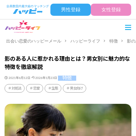
男性登録
女性登録
出会い恋愛のハッピーメール
ハッピーライフ
特徴
影の
影のある人に惹かれる理由とは？男女別に魅力的な
特徴を徹底解説
特徴
2021年6月12日
2026年1月23日
対処法
恋愛
生態
男女向け