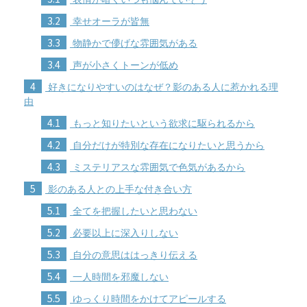
3.2
幸せオーラが皆無
3.3
物静かで儚げな雰囲気がある
3.4
声が小さくトーンが低め
4
好きになりやすいのはなぜ？影のある人に惹かれる理
由
4.1
もっと知りたいという欲求に駆られるから
4.2
自分だけが特別な存在になりたいと思うから
4.3
ミステリアスな雰囲気で色気があるから
5
影のある人との上手な付き合い方
5.1
全てを把握したいと思わない
5.2
必要以上に深入りしない
5.3
自分の意思ははっきり伝える
5.4
一人時間を邪魔しない
5.5
ゆっくり時間をかけてアピールする