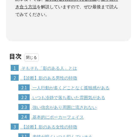
き合う方法
を解説していますので、ぜひ最後まで読ん
でみてください。
目次
1
そもそも「影のある人」とは
2
【診断】影のある男性の特徴
2.1
一人行動が多くどことなく孤独感がある
2.2
いつも冷静で落ち着いた雰囲気がある
2.3
強い信念があり周囲に流されない
2.4
基本的にポーカーフェイス
3
【診断】影のある女性の特徴
3.1
表情が暗くいつも悩んでいそう