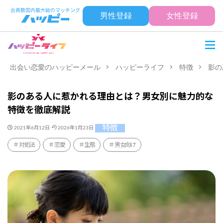
男性登録
女性登録
出会い恋愛のハッピーメール
ハッピーライフ
特徴
影の
影のある人に惹かれる理由とは？男女別に魅力的な
特徴を徹底解説
特徴
2021年6月12日
2026年1月23日
対処法
恋愛
生態
男女向け