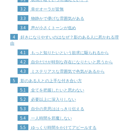
3.2
幸せオーラが皆無
3.3
物静かで儚げな雰囲気がある
3.4
声が小さくトーンが低め
4
好きになりやすいのはなぜ？影のある人に惹かれる理
由
4.1
もっと知りたいという欲求に駆られるから
4.2
自分だけが特別な存在になりたいと思うから
4.3
ミステリアスな雰囲気で色気があるから
5
影のある人との上手な付き合い方
5.1
全てを把握したいと思わない
5.2
必要以上に深入りしない
5.3
自分の意思ははっきり伝える
5.4
一人時間を邪魔しない
5.5
ゆっくり時間をかけてアピールする