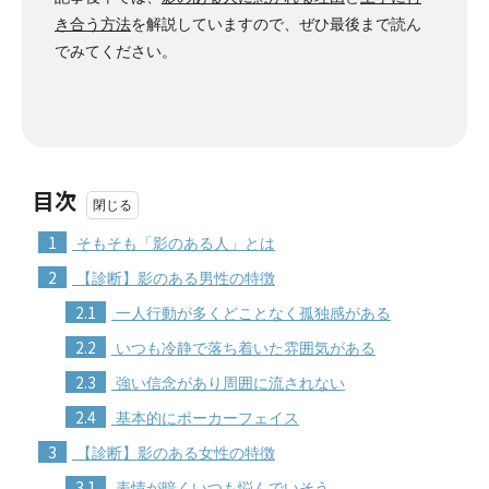
き合う方法
を解説していますので、ぜひ最後まで読ん
でみてください。
目次
1
そもそも「影のある人」とは
2
【診断】影のある男性の特徴
2.1
一人行動が多くどことなく孤独感がある
2.2
いつも冷静で落ち着いた雰囲気がある
2.3
強い信念があり周囲に流されない
2.4
基本的にポーカーフェイス
3
【診断】影のある女性の特徴
3.1
表情が暗くいつも悩んでいそう