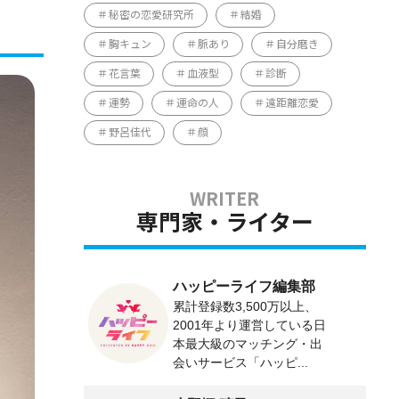
秘密の恋愛研究所
結婚
胸キュン
脈あり
自分磨き
花言葉
血液型
診断
運勢
運命の人
遠距離恋愛
野呂佳代
顔
専門家・ライター
ハッピーライフ編集部
累計登録数3,500万以上、
2001年より運営している日
本最大級のマッチング・出
会いサービス「ハッピ...