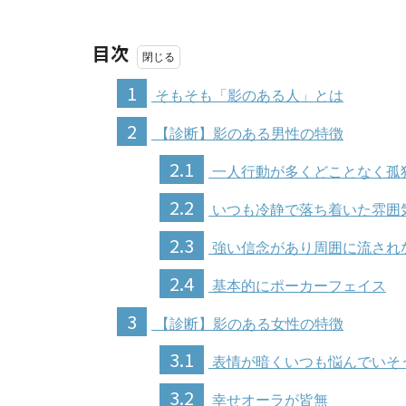
目次
1
そもそも「影のある人」とは
2
【診断】影のある男性の特徴
2.1
一人行動が多くどことなく孤
2.2
いつも冷静で落ち着いた雰囲
2.3
強い信念があり周囲に流され
2.4
基本的にポーカーフェイス
3
【診断】影のある女性の特徴
3.1
表情が暗くいつも悩んでいそ
3.2
幸せオーラが皆無