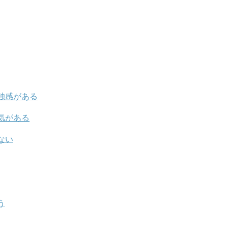
独感がある
気がある
ない
う