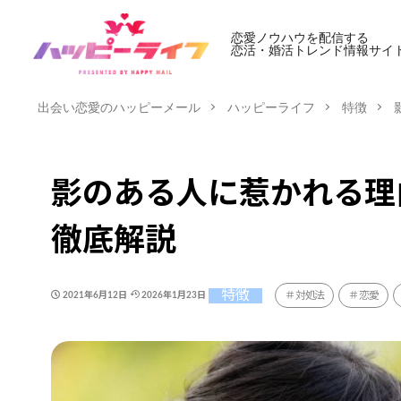
恋愛ノウハウを配信する
恋活・婚活トレンド情報サイ
出会い恋愛のハッピーメール
ハッピーライフ
特徴
影のある人に惹かれる理
徹底解説
特徴
対処法
恋愛
2021年6月12日
2026年1月23日