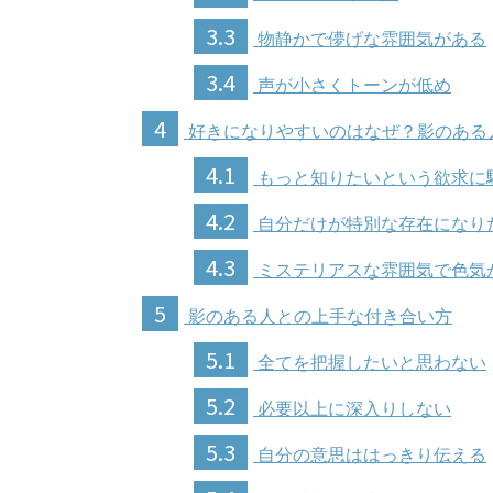
3.3
物静かで儚げな雰囲気がある
3.4
声が小さくトーンが低め
4
好きになりやすいのはなぜ？影のある
4.1
もっと知りたいという欲求に
4.2
自分だけが特別な存在になり
4.3
ミステリアスな雰囲気で色気
5
影のある人との上手な付き合い方
5.1
全てを把握したいと思わない
5.2
必要以上に深入りしない
5.3
自分の意思ははっきり伝える