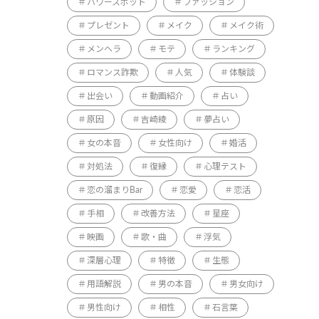
パワースポット
ファッション
プレゼント
メイク
メイク術
メンヘラ
モテ
ランキング
ロマンス詐欺
人気
体験談
出会い
動画紹介
占い
原因
吉崎綾
夢占い
女の本音
女性向け
婚活
対処法
復縁
心理テスト
恋の溜まりBar
恋愛
恋活
手相
改善方法
星座
映画
歌・曲
浮気
深層心理
特徴
生態
用語解説
男の本音
男女向け
男性向け
相性
石言葉