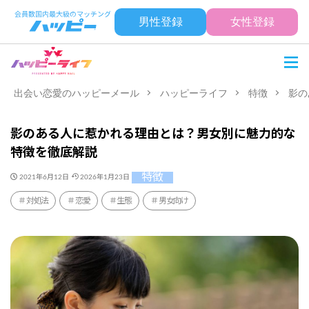
男性登録
女性登録
出会い恋愛のハッピーメール
ハッピーライフ
特徴
影の
影のある人に惹かれる理由とは？男女別に魅力的な
特徴を徹底解説
特徴
2021年6月12日
2026年1月23日
対処法
恋愛
生態
男女向け