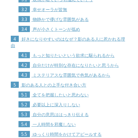
3.2
幸せオーラが皆無
3.3
物静かで儚げな雰囲気がある
3.4
声が小さくトーンが低め
4
好きになりやすいのはなぜ？影のある人に惹かれる理
由
4.1
もっと知りたいという欲求に駆られるから
4.2
自分だけが特別な存在になりたいと思うから
4.3
ミステリアスな雰囲気で色気があるから
5
影のある人との上手な付き合い方
5.1
全てを把握したいと思わない
5.2
必要以上に深入りしない
5.3
自分の意思ははっきり伝える
5.4
一人時間を邪魔しない
5.5
ゆっくり時間をかけてアピールする