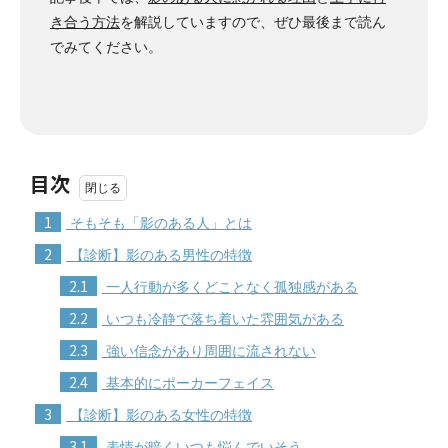
き合う方法
を解説していますので、ぜひ最後まで読ん
でみてください。
目次
1
そもそも「影のある人」とは
2
【診断】影のある男性の特徴
2.1
一人行動が多くどことなく孤独感がある
2.2
いつも冷静で落ち着いた雰囲気がある
2.3
強い信念があり周囲に流されない
2.4
基本的にポーカーフェイス
3
【診断】影のある女性の特徴
3.1
表情が暗くいつも悩んでいそう