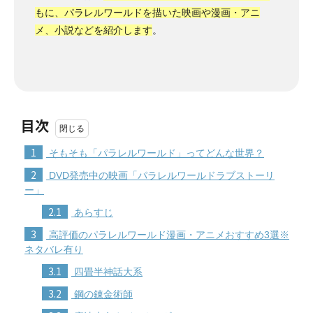
もに、パラレルワールドを描いた映画や漫画・アニ
メ、小説などを紹介します
。
目次
1
そもそも「パラレルワールド」ってどんな世界？
2
DVD発売中の映画「パラレルワールドラブストーリ
ー」
2.1
あらすじ
3
高評価のパラレルワールド漫画・アニメおすすめ3選※
ネタバレ有り
3.1
四畳半神話大系
3.2
鋼の錬金術師