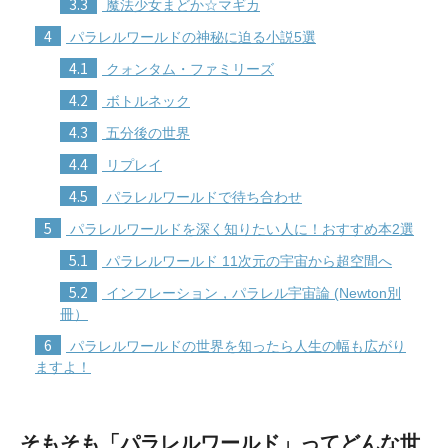
3.3
魔法少女まどか☆マギカ
4
パラレルワールドの神秘に迫る小説5選
4.1
クォンタム・ファミリーズ
4.2
ボトルネック
4.3
五分後の世界
4.4
リプレイ
4.5
パラレルワールドで待ち合わせ
5
パラレルワールドを深く知りたい人に！おすすめ本2選
5.1
パラレルワールド 11次元の宇宙から超空間へ
5.2
インフレーション，パラレル宇宙論 (Newton別
冊）
6
パラレルワールドの世界を知ったら人生の幅も広がり
ますよ！
そもそも「パラレルワールド」ってどんな世