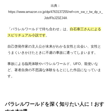
出典：
https://www.amazon.co.jp/dp/4763137255/ref=cm_sw_r_tw_dp_x_
JdsfFbJZ0ZJ4A
「パラレルワールドで待ち合わせ」は、
白石泰三さんによる
スピリチュアル小説です
。
自己啓発作家の主人公が未来がわかる女性と出会い、女性と
うまくいきかけたときに不慮の事故に遭ってしまいます。
事故による臨死体験やパラレルワールド、UFO、龍使いな
ど、著者自身の不思議な体験をもとにした作品になっていま
す。
パラレルワールドを深く知りたい人に！おす