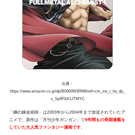
出典：
https://www.amazon.co.jp/dp/B0000W3RW6/ref=cm_sw_r_tw_dp_
x_SpffFbX1JTMYC
「鋼の錬金術師」は2003年から2004年まで放送されていたア
ニメで、原作は「月刊少年ガンガン」で
9年間もの長期連載を
していた大人気ファンタジー漫画です
。