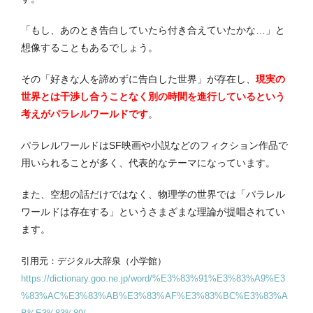
「もし、あのとき告白していたら付き合えていたかな…」と
想像することもあるでしょう。
その「好きな人を諦めずに告白した世界」が存在し、
現実の
世界とは干渉し合うことなく別の時間を進行しているという
考えがパラレルワールドです
。
パラレルワールドはSF映画や小説などのフィクション作品で
用いられることが多く、代表的なテーマになっています。
また、空想の話だけではなく、物理学の世界では「パラレル
ワールドは存在する」というさまざまな理論が提唱されてい
ます。
引用元：デジタル大辞泉（小学館）
https://dictionary.goo.ne.jp/word/%E3%83%91%E3%83%A9%E3
%83%AC%E3%83%AB%E3%83%AF%E3%83%BC%E3%83%A