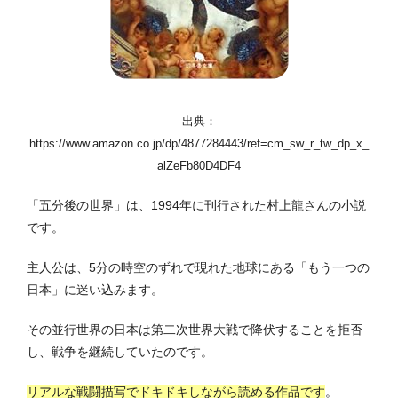
出典：
https://www.amazon.co.jp/dp/4877284443/ref=cm_sw_r_tw_dp_x_
alZeFb80D4DF4
「五分後の世界」は、1994年に刊行された村上龍さんの小説
です。
主人公は、5分の時空のずれで現れた地球にある「もう一つの
日本」に迷い込みます。
その並行世界の日本は第二次世界大戦で降伏することを拒否
し、戦争を継続していたのです。
リアルな戦闘描写でドキドキしながら読める作品です
。