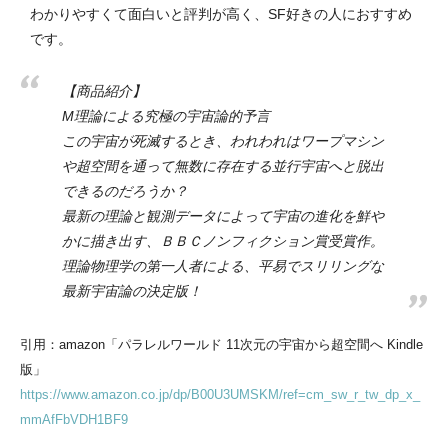
わかりやすくて面白いと評判が高く、SF好きの人におすすめ
です。
【商品紹介】
M理論による究極の宇宙論的予言
この宇宙が死滅するとき、われわれはワープマシン
や超空間を通って無数に存在する並行宇宙へと脱出
できるのだろうか？
最新の理論と観測データによって宇宙の進化を鮮や
かに描き出す、ＢＢＣノンフィクション賞受賞作。
理論物理学の第一人者による、平易でスリリングな
最新宇宙論の決定版！
引用：amazon「パラレルワールド 11次元の宇宙から超空間へ Kindle
版」
https://www.amazon.co.jp/dp/B00U3UMSKM/ref=cm_sw_r_tw_dp_x_
mmAfFbVDH1BF9