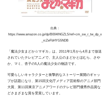
出典：
https://www.amazon.co.jp/dp/B004INGZLS/ref=cm_sw_r_tw_dp_x
_rcZeFbHYG5NDB
「魔法少女まどか☆マギカ」は、2011年1月から4月まで放送
されていたテレビアニメで、主人公のまどかとほむら、さや
か、マミ、杏子の5人の魔法少女の物語です。
可愛らしいキャラクターと衝撃的なストーリー展開のギャッ
プが話題になり、第15回文化庁メディア芸術祭のアニメ部門
大賞、第11回東京アニメアワードのテレビ部門優秀作品賞な
どさまざまな賞を受賞しています。