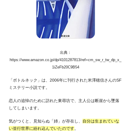
出典：
https://www.amazon.co.jp/dp/4101287813/ref=cm_sw_r_tw_dp_x_
1iZeFb20C9B54
「ボトルネック」は、2006年に刊行された米澤穂信さんのSF
ミステリー小説です。
恋人の追悼のために訪れた東尋坊で、主人公は断崖から墜落
してしまいます。
気がつくと、見知らぬ「姉」が存在し、
自分は生まれていな
い並行世界に紛れ込んでいたのです
。