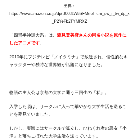
出典：
https://www.amazon.co.jp/dp/B003LW9SFM/ref=cm_sw_r_tw_dp_x
_P2YeFb2TYMRXZ
「四畳半神話大系」は、
森見登美彦さんの同名小説を原作に
したアニメです
。
2010年にフジテレビ「ノイタミナ」で放送され、個性的なキ
ャラクターや独特な世界観が話題になりました。
物語の主人公は京都の大学に通う三回生の『私』。
入学した頃は、サークルに入って華やかな大学生活を送るこ
とを夢見ていました。
しかし、実際にはサークルで孤立し、ひねくれ者の悪友『小
津』と落ちこぼれた大学生活を送っています。