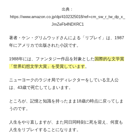
出典：
https://www.amazon.co.jp/dp/4102325018/ref=cm_sw_r_tw_dp_x_
JmZeFb4NDXRC1
著者・ケン・グリムウッドさんによる「リプレイ」は、1987
年にアメリカで出版された小説です。
1988年には、ファンタジー作品を対象とした
国際的な文学賞
「世界幻想文学大賞」を受賞しています
。
ニューヨークのラジオ局でディレクターをしている主人公
は、43歳で死亡してしまいます。
ところが、記憶と知識を持ったまま18歳の時点に戻ってしま
うのです。
人生をやり直しますが、また同日同時刻に死を迎え、何度も
人生をリプレイすることになります。