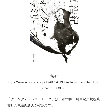
出典：
https://www.amazon.co.jp/dp/4309411983/ref=cm_sw_r_tw_dp_x_I
gZeFbVEYXDXE
「クォンタム・ファミリーズ」は、第23回三島由紀夫賞を受
賞した東浩紀さんの小説です。