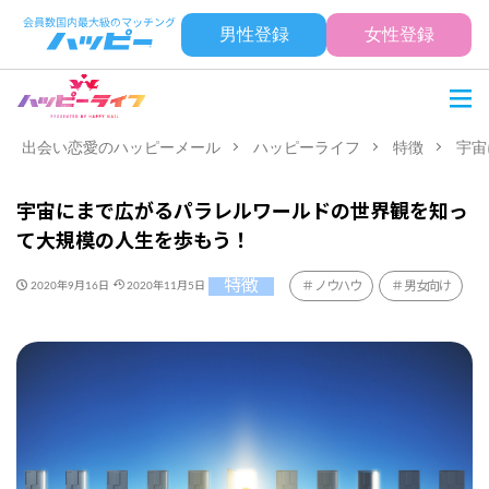
男性登録
女性登録
出会い恋愛のハッピーメール
ハッピーライフ
特徴
宇宙
宇宙にまで広がるパラレルワールドの世界観を知っ
て大規模の人生を歩もう！
特徴
ノウハウ
男女向け
2020年9月16日
2020年11月5日