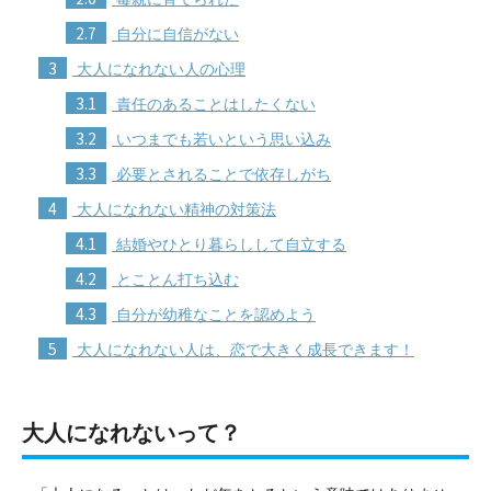
2.7
自分に自信がない
3
大人になれない人の心理
3.1
責任のあることはしたくない
3.2
いつまでも若いという思い込み
3.3
必要とされることで依存しがち
4
大人になれない精神の対策法
4.1
結婚やひとり暮らしして自立する
4.2
とことん打ち込む
4.3
自分が幼稚なことを認めよう
5
大人になれない人は、恋で大きく成長できます！
大人になれないって？