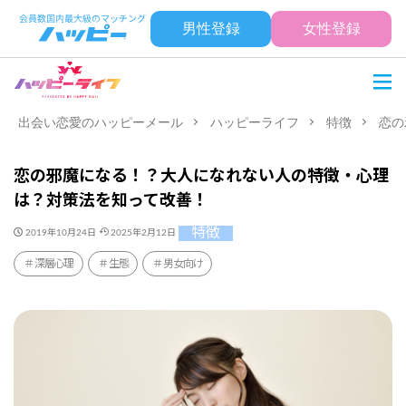
男性登録
女性登録
出会い恋愛のハッピーメール
ハッピーライフ
特徴
恋の
恋の邪魔になる！？大人になれない人の特徴・心理
は？対策法を知って改善！
特徴
2019年10月24日
2025年2月12日
深層心理
生態
男女向け