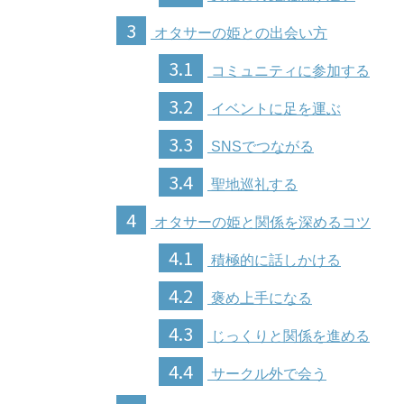
3
オタサーの姫との出会い方
3.1
コミュニティに参加する
3.2
イベントに足を運ぶ
3.3
SNSでつながる
3.4
聖地巡礼する
4
オタサーの姫と関係を深めるコツ
4.1
積極的に話しかける
4.2
褒め上手になる
4.3
じっくりと関係を進める
4.4
サークル外で会う