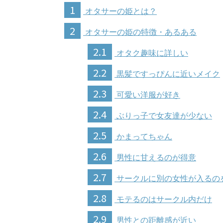
1
オタサーの姫とは？
2
オタサーの姫の特徴・あるある
2.1
オタク趣味に詳しい
2.2
黒髪ですっぴんに近いメイク
2.3
可愛い洋服が好き
2.4
ぶりっ子で女友達が少ない
2.5
かまってちゃん
2.6
男性に甘えるのが得意
2.7
サークルに別の女性が入るの
2.8
モテるのはサークル内だけ
2.9
男性との距離感が近い