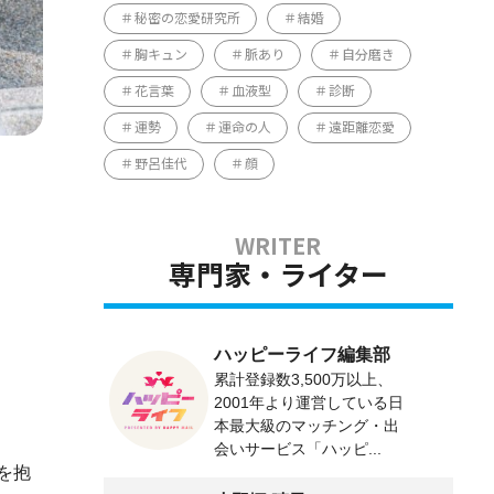
秘密の恋愛研究所
結婚
胸キュン
脈あり
自分磨き
花言葉
血液型
診断
運勢
運命の人
遠距離恋愛
野呂佳代
顔
専門家・ライター
ハッピーライフ編集部
累計登録数3,500万以上、
2001年より運営している日
本最大級のマッチング・出
会いサービス「ハッピ...
を抱