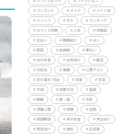
パワースポット
ファッション
プレゼント
メイク
メイク術
メンヘラ
モテ
ランキング
ロマンス詐欺
人気
体験談
出会い
動画紹介
占い
原因
吉崎綾
夢占い
女の本音
女性向け
婚活
対処法
復縁
心理テスト
恋の溜まりBar
恋愛
恋活
手相
改善方法
星座
映画
歌・曲
浮気
深層心理
特徴
生態
用語解説
男の本音
男女向け
男性向け
相性
石言葉