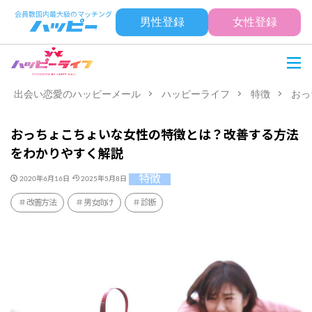
男性登録
女性登録
出会い恋愛のハッピーメール
ハッピーライフ
特徴
おっ
おっちょこちょいな女性の特徴とは？改善する方法
をわかりやすく解説
特徴
2020年6月16日
2025年5月8日
改善方法
男女向け
診断