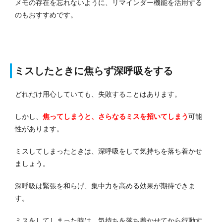
メモの存在を忘れないように、リマインダー機能を活用する
のもおすすめです。
ミスしたときに焦らず深呼吸をする
どれだけ用心していても、失敗することはあります。
しかし、
焦ってしまうと、さらなるミスを招いてしまう
可能
性があります。
ミスしてしまったときは、深呼吸をして気持ちを落ち着かせ
ましょう。
深呼吸は緊張を和らげ、集中力を高める効果が期待できま
す。
ミスをしてしまった時は、気持ちを落ち着かせてから行動す