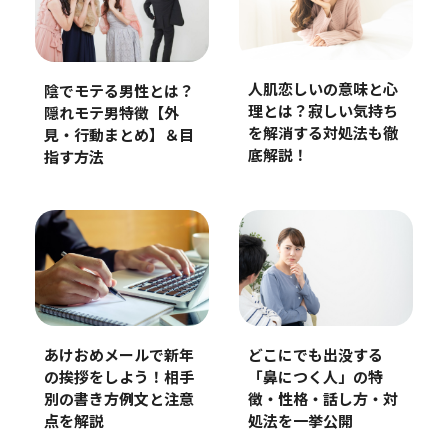
人肌恋しいの意味と心
陰でモテる男性とは？
理とは？寂しい気持ち
隠れモテ男特徴【外
を解消する対処法も徹
見・行動まとめ】＆目
底解説！
指す方法
あけおめメールで新年
どこにでも出没する
の挨拶をしよう！相手
「鼻につく人」の特
別の書き方例文と注意
徴・性格・話し方・対
点を解説
処法を一挙公開