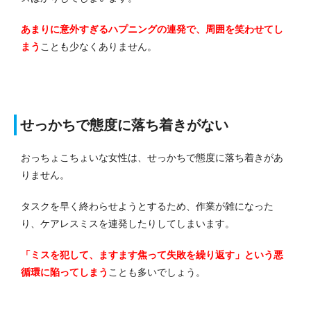
あまりに意外すぎるハプニングの連発で、周囲を笑わせてし
まう
ことも少なくありません。
せっかちで態度に落ち着きがない
おっちょこちょいな女性は、せっかちで態度に落ち着きがあ
りません。
タスクを早く終わらせようとするため、作業が雑になった
り、ケアレスミスを連発したりしてしまいます。
「ミスを犯して、ますます焦って失敗を繰り返す」という悪
循環に陥ってしまう
ことも多いでしょう。