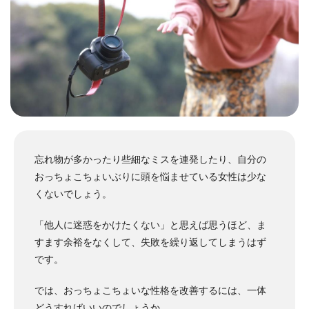
忘れ物が多かったり些細なミスを連発したり、自分の
おっちょこちょいぶりに頭を悩ませている女性は少な
くないでしょう。
「他人に迷惑をかけたくない」と思えば思うほど、ま
すます余裕をなくして、失敗を繰り返してしまうはず
です。
では、おっちょこちょいな性格を改善するには、一体
どうすればいいのでしょうか。