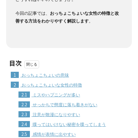
今回の記事では、
おっちょこちょいな女性の特徴と改
善する方法をわかりやすく解説します
。
目次
1
おっちょこちょいの意味
2
おっちょこちょいな女性の特徴
2.1
ミスやハプニングが多い
2.2
せっかちで態度に落ち着きがない
2.3
注意が散漫になりやすい
2.4
喋ってはいけない秘密を喋ってしまう
2.5
感情が表情に出やすい