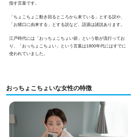
指す言葉です。
「ちょこちょこ動き回るところから来ている」とする説や、
「お猪口に由来する」とする説など、語源は諸説あります。
江戸時代には「おっちょこちょい節」という歌が流行ってお
り、「おっちょこちょい」という言葉は1800年代にはすでに
使われていました。
おっちょこちょいな女性の特徴