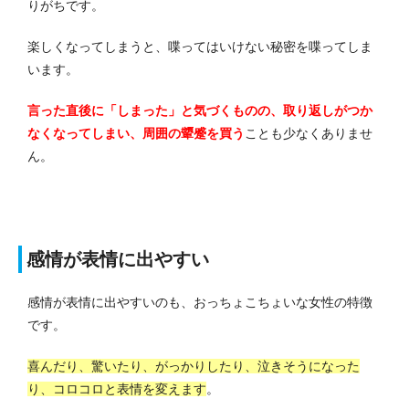
りがちです。
楽しくなってしまうと、喋ってはいけない秘密を喋ってしま
います。
言った直後に「しまった」と気づくものの、取り返しがつか
なくなってしまい、周囲の顰蹙を買う
ことも少なくありませ
ん。
感情が表情に出やすい
感情が表情に出やすいのも、おっちょこちょいな女性の特徴
です。
喜んだり、驚いたり、がっかりしたり、泣きそうになった
り、コロコロと表情を変えます
。