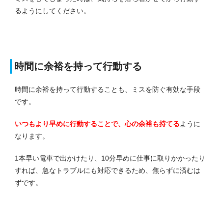
るようにしてください。
時間に余裕を持って行動する
時間に余裕を持って行動することも、ミスを防ぐ有効な手段
です。
いつもより早めに行動することで、心の余裕も持てる
ように
なります。
1本早い電車で出かけたり、10分早めに仕事に取りかかったり
すれば、急なトラブルにも対応できるため、焦らずに済むは
ずです。