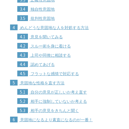
3.4
独自性意固地
3.5
批判性意固地
4
めんどうな意固地な人を対処する方法
4.1
意見を聞いてみる
4.2
スルー術を身に着ける
4.3
上司や同僚に相談する
4.4
認めてあげる
4.5
フラットな感情で対応する
5
意固地な性格を直す方法
5.1
自分の意見が正しいか考え直す
5.2
相手に強制していないか考える
5.3
相手の意見をきちんと聞く
6
意固地になるより素直になるのが一番！