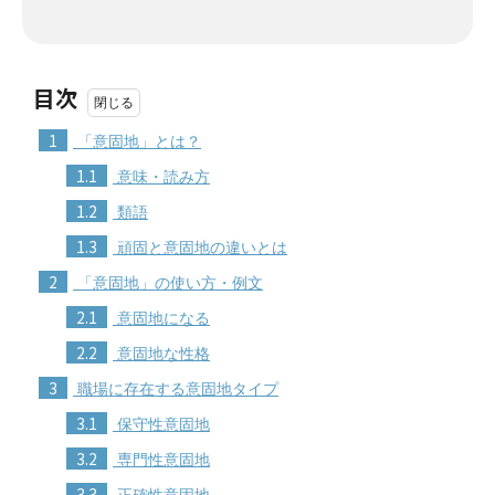
目次
1
「意固地」とは？
1.1
意味・読み方
1.2
類語
1.3
頑固と意固地の違いとは
2
「意固地」の使い方・例文
2.1
意固地になる
2.2
意固地な性格
3
職場に存在する意固地タイプ
3.1
保守性意固地
3.2
専門性意固地
3.3
正確性意固地