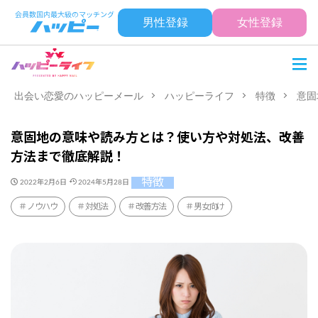
男性登録
女性登録
出会い恋愛のハッピーメール
ハッピーライフ
特徴
意固
意固地の意味や読み方とは？使い方や対処法、改善
方法まで徹底解説！
特徴
2022年2月6日
2024年5月28日
ノウハウ
対処法
改善方法
男女向け