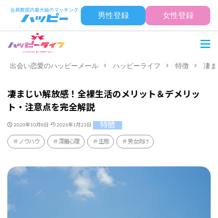
男性登録
女性登録
出会い恋愛のハッピーメール
ハッピーライフ
特徴
凄ま
凄まじい解放感！全裸生活のメリット＆デメリッ
ト・注意点を完全解説
特徴
2020年10月8日
2026年1月23日
ノウハウ
深層心理
生態
男女向け