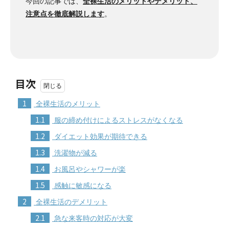
今回の記事では、
全裸生活のメリットやデメリット、
注意点を徹底解説します
。
目次
1
全裸生活のメリット
1.1
服の締め付けによるストレスがなくなる
1.2
ダイエット効果が期待できる
1.3
洗濯物が減る
1.4
お風呂やシャワーが楽
1.5
感触に敏感になる
2
全裸生活のデメリット
2.1
急な来客時の対応が大変