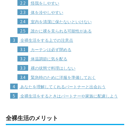
2.2
怪我をしやすい
2.3
体を冷やしやすい
2.4
室内を清潔に保たないといけない
2.5
誰かに裸を見られる可能性がある
3
全裸生活をする上での注意点
3.1
カーテンは必ず閉める
3.2
体温調節に気を配る
3.3
裸の状態で料理はしない
3.4
緊急時のために洋服を準備しておく
4
あなたを理解してくれるパートナーと出会おう
5
全裸生活をするときはパートナーや家族に配慮しよう
全裸生活のメリット