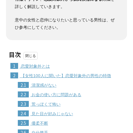
詳しく解説していきます。
意中の女性と恋仲になりたいと思っている男性は、ぜ
ひ参考にしてください。
目次
1
恋愛対象外とは
2
【女性100人に聞いた】恋愛対象外の男性の特徴
2.1
清潔感がない
2.2
お金の使い方に問題がある
2.3
荒っぽくて怖い
2.4
見た目が好みじゃない
2.5
優柔不断
2.6
自分勝手