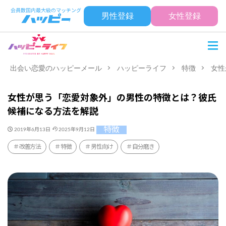
男性登録
女性登録
出会い恋愛のハッピーメール
ハッピーライフ
特徴
女性
女性が思う「恋愛対象外」の男性の特徴とは？彼氏
候補になる方法を解説
特徴
2019年6月13日
2025年9月12日
改善方法
特徴
男性向け
自分磨き