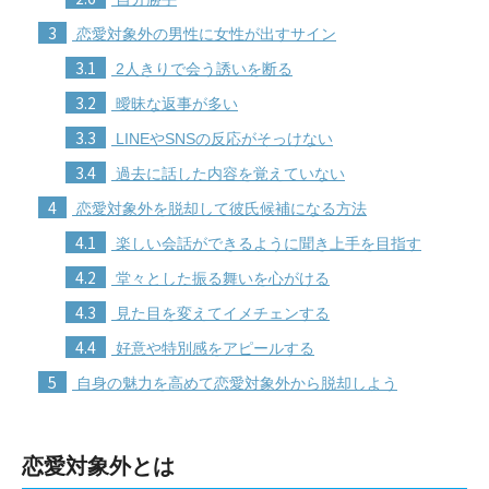
3
恋愛対象外の男性に女性が出すサイン
3.1
2人きりで会う誘いを断る
3.2
曖昧な返事が多い
3.3
LINEやSNSの反応がそっけない
3.4
過去に話した内容を覚えていない
4
恋愛対象外を脱却して彼氏候補になる方法
4.1
楽しい会話ができるように聞き上手を目指す
4.2
堂々とした振る舞いを心がける
4.3
見た目を変えてイメチェンする
4.4
好意や特別感をアピールする
5
自身の魅力を高めて恋愛対象外から脱却しよう
恋愛対象外とは