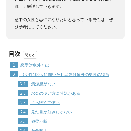
詳しく解説していきます。
意中の女性と恋仲になりたいと思っている男性は、ぜ
ひ参考にしてください。
目次
1
恋愛対象外とは
2
【女性100人に聞いた】恋愛対象外の男性の特徴
2.1
清潔感がない
2.2
お金の使い方に問題がある
2.3
荒っぽくて怖い
2.4
見た目が好みじゃない
2.5
優柔不断
2.6
自分勝手