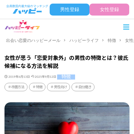
男性登録
女性登録
出会い恋愛のハッピーメール
ハッピーライフ
特徴
女性
女性が思う「恋愛対象外」の男性の特徴とは？彼氏
候補になる方法を解説
特徴
2019年6月13日
2025年9月12日
改善方法
特徴
男性向け
自分磨き