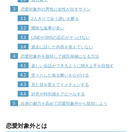
3
恋愛対象外の男性に女性が出すサイン
3.1
2人きりで会う誘いを断る
3.2
曖昧な返事が多い
3.3
LINEやSNSの反応がそっけない
3.4
過去に話した内容を覚えていない
4
恋愛対象外を脱却して彼氏候補になる方法
4.1
楽しい会話ができるように聞き上手を目指す
4.2
堂々とした振る舞いを心がける
4.3
見た目を変えてイメチェンする
4.4
好意や特別感をアピールする
5
自身の魅力を高めて恋愛対象外から脱却しよう
恋愛対象外とは