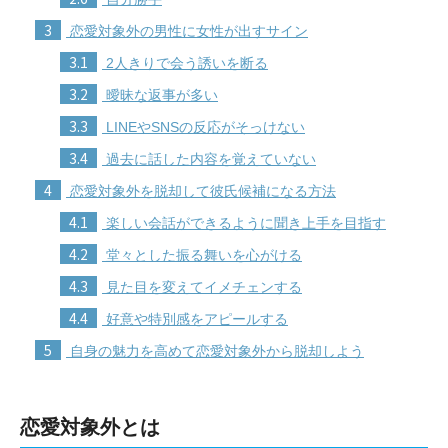
3
恋愛対象外の男性に女性が出すサイン
3.1
2人きりで会う誘いを断る
3.2
曖昧な返事が多い
3.3
LINEやSNSの反応がそっけない
3.4
過去に話した内容を覚えていない
4
恋愛対象外を脱却して彼氏候補になる方法
4.1
楽しい会話ができるように聞き上手を目指す
4.2
堂々とした振る舞いを心がける
4.3
見た目を変えてイメチェンする
4.4
好意や特別感をアピールする
5
自身の魅力を高めて恋愛対象外から脱却しよう
恋愛対象外とは