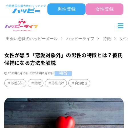
男性登録
女性登録
出会い恋愛のハッピーメール
ハッピーライフ
特徴
女性
女性が思う「恋愛対象外」の男性の特徴とは？彼氏
候補になる方法を解説
特徴
2019年6月13日
2025年9月12日
改善方法
特徴
男性向け
自分磨き