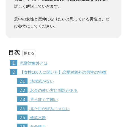
詳しく解説していきます。
意中の女性と恋仲になりたいと思っている男性は、ぜ
ひ参考にしてください。
目次
1
恋愛対象外とは
2
【女性100人に聞いた】恋愛対象外の男性の特徴
2.1
清潔感がない
2.2
お金の使い方に問題がある
2.3
荒っぽくて怖い
2.4
見た目が好みじゃない
2.5
優柔不断
2.6
自分勝手