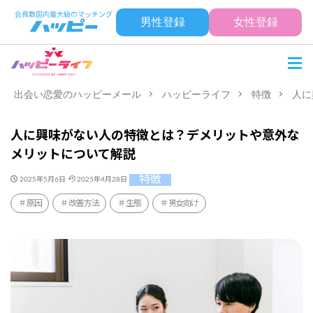
男性登録
女性登録
出会い恋愛のハッピーメール
ハッピーライフ
特徴
人に
人に興味がない人の特徴とは？デメリットや意外な
メリットについて解説
特徴
2025年5月6日
2025年4月28日
原因
改善方法
生態
男女向け