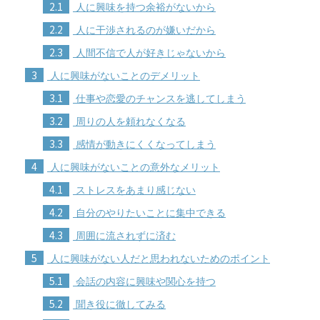
2.1
人に興味を持つ余裕がないから
2.2
人に干渉されるのが嫌いだから
2.3
人間不信で人が好きじゃないから
3
人に興味がないことのデメリット
3.1
仕事や恋愛のチャンスを逃してしまう
3.2
周りの人を頼れなくなる
3.3
感情が動きにくくなってしまう
4
人に興味がないことの意外なメリット
4.1
ストレスをあまり感じない
4.2
自分のやりたいことに集中できる
4.3
周囲に流されずに済む
5
人に興味がない人だと思われないためのポイント
5.1
会話の内容に興味や関心を持つ
5.2
聞き役に徹してみる