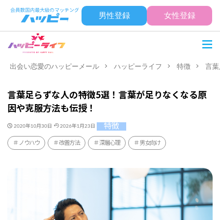
男性登録
女性登録
出会い恋愛のハッピーメール
ハッピーライフ
特徴
言葉
言葉足らずな人の特徴5選！言葉が足りなくなる原
因や克服方法も伝授！
特徴
2020年10月30日
2026年1月23日
ノウハウ
改善方法
深層心理
男女向け