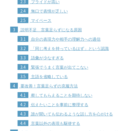
2.3
プライドが高い
2.4
無口で表情が乏しい
2.5
マイペース
3
説明不足…言葉足らずになる原因
3.1
自分の表現力や相手の理解力への過信
3.2
「同じ考えを持っているはず」という認識
3.3
語彙が少なすぎる
3.4
緊張でうまく言葉が出てこない
3.5
主語を省略している
4
要改善！言葉足らずの克服方法
4.1
察してもらえることを期待しない
4.2
伝えたいことを事前に整理する
4.3
誰が聞いても伝わるような話し方を心がける
4.4
言葉以外の表現も駆使する