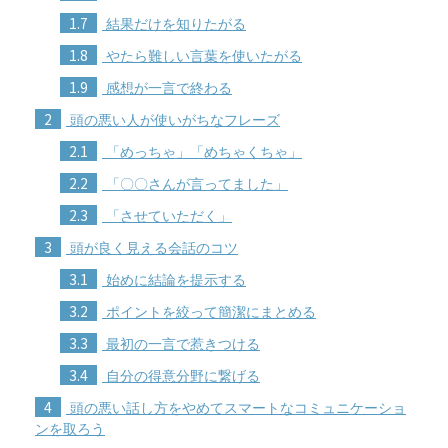
1.7
結果だけを知りたがる
1.8
やたら難しい言葉を使いたがる
1.9
感想が一言で終わる
2
頭の悪い人が使いがちなフレーズ
2.1
「めっちゃ」「めちゃくちゃ」
2.2
「〇〇さんが言ってました」
2.3
「させていただく」
3
頭が良く見える会話のコツ
3.1
始めに結論を提示する
3.2
ポイントを絞って簡潔にまとめる
3.3
最初の一言で惹きつける
3.4
自分の得意分野に繋げる
4
頭の悪い話し方をやめてスマートなコミュニケーショ
ンを取ろう