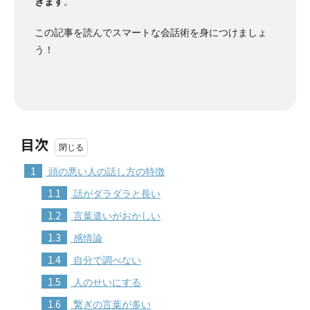
きます
。
この記事を読んでスマートな会話術を身につけましょ
う！
目次
1
頭の悪い人の話し方の特徴
1.1
話がダラダラと長い
1.2
言葉遣いがおかしい
1.3
感情論
1.4
自分で調べない
1.5
人のせいにする
1.6
繋ぎの言葉が多い