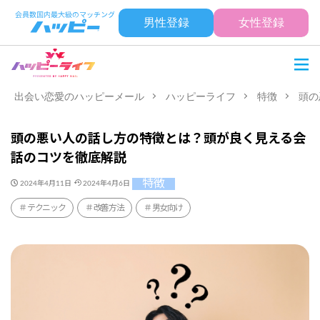
男性登録
女性登録
出会い恋愛のハッピーメール
ハッピーライフ
特徴
頭の
頭の悪い人の話し方の特徴とは？頭が良く見える会
話のコツを徹底解説
特徴
2024年4月11日
2024年4月6日
テクニック
改善方法
男女向け