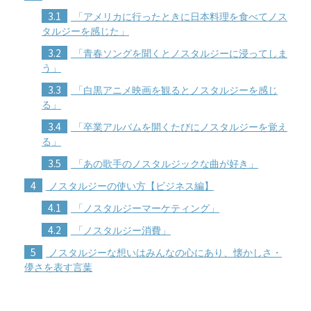
3.1
「アメリカに行ったときに日本料理を食べてノス
タルジーを感じた」
3.2
「青春ソングを聞くとノスタルジーに浸ってしま
う」
3.3
「白黒アニメ映画を観るとノスタルジーを感じ
る」
3.4
「卒業アルバムを開くたびにノスタルジーを覚え
る」
3.5
「あの歌手のノスタルジックな曲が好き」
4
ノスタルジーの使い方【ビジネス編】
4.1
「ノスタルジーマーケティング」
4.2
「ノスタルジー消費」
5
ノスタルジーな想いはみんなの心にあり、懐かしさ・
儚さを表す言葉