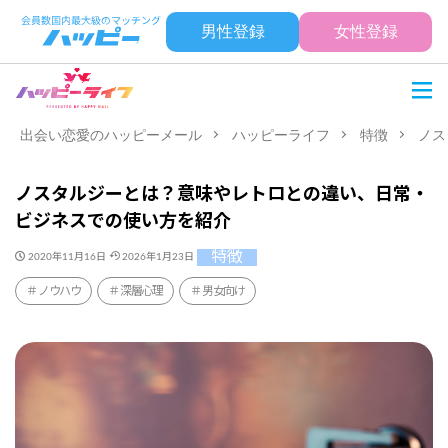
男性登録
女性登録
出会い恋愛のハッピーメール
ハッピーライフ
特徴
ノス
ノスタルジーとは？意味やレトロとの違い、日常・
ビジネスでの使い方を紹介
特徴
2020年11月16日
2026年1月23日
ノウハウ
深層心理
男女向け