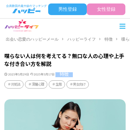
男性登録
女性登録
出会い恋愛のハッピーメール
ハッピーライフ
特徴
喋ら
喋らない人は何を考えてる？無口な人の心理や上手
な付き合い方を解説
特徴
2025年5月29日
2025年5月17日
対処法
深層心理
生態
男女向け