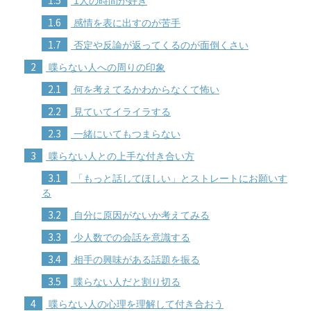
1人の時間が好き
1.6
感情を表に出すのが苦手
1.7
否定や反論が返ってくるのが面倒くさい
2
喋らない人への周りの印象
2.1
何を考えてるかわからなくて怖い
2.2
見ていてイライラする
2.3
一緒にいてもつまらない
3
喋らない人との上手な付き合い方
3.1
「もっと話してほしい」とストレートにお願いす
る
3.2
自分に原因がないか考えてみる
3.3
少人数での会話を意識する
3.4
相手の興味がある話題を振る
3.5
喋らない人だと割り切る
4
喋らない人の心理を理解して付き合おう