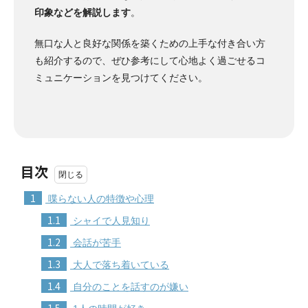
印象などを解説します
。
無口な人と良好な関係を築くための上手な付き合い方
も紹介するので、ぜひ参考にして心地よく過ごせるコ
ミュニケーションを見つけてください。
目次
1
喋らない人の特徴や心理
1.1
シャイで人見知り
1.2
会話が苦手
1.3
大人で落ち着いている
1.4
自分のことを話すのが嫌い
1.5