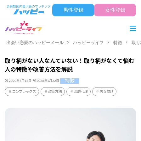
男性登録
女性登録
出会い恋愛のハッピーメール
ハッピーライフ
特徴
取り
取り柄がない人なんていない！取り柄がなくて悩む
人の特徴や改善方法を解説
特徴
2020年7月18日
2026年1月22日
コンプレックス
改善方法
深層心理
男女向け