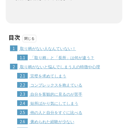
目次
1
取り柄がない人なんていない！
1.1
「取り柄」と「長所」は何が違う？
2
取り柄がないと悩んでしまう人の特徴や心理
2.1
完璧を求めてしまう
2.2
コンプレックスを抱えている
2.3
自分を客観的に見るのが苦手
2.4
短所ばかり気にしてしまう
2.5
他の人と自分をすぐに比べる
2.6
褒められた経験が少ない