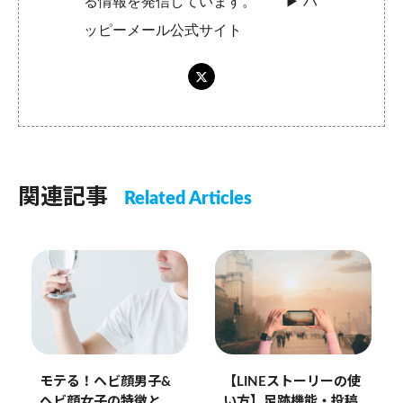
る情報を発信しています。 ▶︎
ハ
ッピーメール公式サイト
関連記事
Related Articles
【LINEストーリーの使
モテる！ヘビ顔男子&
い方】足跡機能・投稿
ヘビ顔女子の特徴と