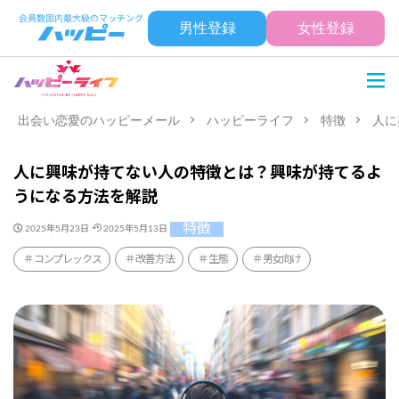
男性登録
女性登録
出会い恋愛のハッピーメール
ハッピーライフ
特徴
人に
人に興味が持てない人の特徴とは？興味が持てるよ
うになる方法を解説
特徴
2025年5月23日
2025年5月13日
コンプレックス
改善方法
生態
男女向け