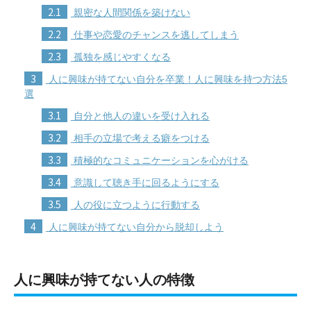
2.1
親密な人間関係を築けない
2.2
仕事や恋愛のチャンスを逃してしまう
2.3
孤独を感じやすくなる
3
人に興味が持てない自分を卒業！人に興味を持つ方法5
選
3.1
自分と他人の違いを受け入れる
3.2
相手の立場で考える癖をつける
3.3
積極的なコミュニケーションを心がける
3.4
意識して聴き手に回るようにする
3.5
人の役に立つように行動する
4
人に興味が持てない自分から脱却しよう
人に興味が持てない人の特徴