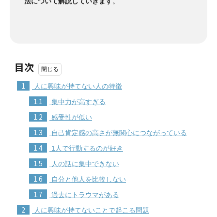
法について解説していきます
。
目次
1
人に興味が持てない人の特徴
1.1
集中力が高すぎる
1.2
感受性が低い
1.3
自己肯定感の高さが無関心につながっている
1.4
1人で行動するのが好き
1.5
人の話に集中できない
1.6
自分と他人を比較しない
1.7
過去にトラウマがある
2
人に興味が持てないことで起こる問題