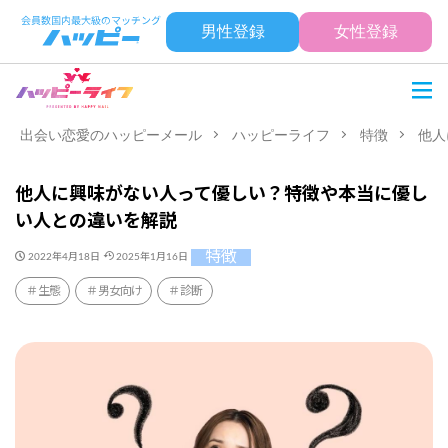
男性登録
女性登録
出会い恋愛のハッピーメール
ハッピーライフ
特徴
他人
他人に興味がない人って優しい？特徴や本当に優し
い人との違いを解説
特徴
2022年4月18日
2025年1月16日
生態
男女向け
診断