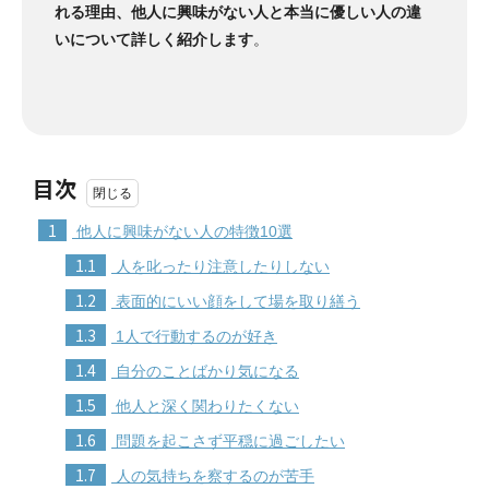
れる理由、他人に興味がない人と本当に優しい人の違
いについて詳しく紹介します
。
目次
1
他人に興味がない人の特徴10選
1.1
人を叱ったり注意したりしない
1.2
表面的にいい顔をして場を取り繕う
1.3
1人で行動するのが好き
1.4
自分のことばかり気になる
1.5
他人と深く関わりたくない
1.6
問題を起こさず平穏に過ごしたい
1.7
人の気持ちを察するのが苦手