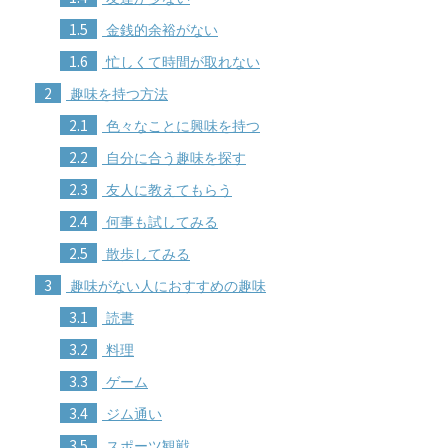
1.5
金銭的余裕がない
1.6
忙しくて時間が取れない
2
趣味を持つ方法
2.1
色々なことに興味を持つ
2.2
自分に合う趣味を探す
2.3
友人に教えてもらう
2.4
何事も試してみる
2.5
散歩してみる
3
趣味がない人におすすめの趣味
3.1
読書
3.2
料理
3.3
ゲーム
3.4
ジム通い
3.5
スポーツ観戦