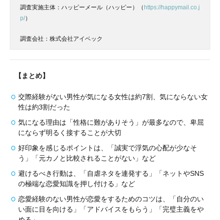
調査実施主体：ハッピーメール（ハッピー）（
https://happymail.co.j
p/
）
調査会社：株式会社アイベック
【まとめ】
交際経験がない男性が気になる女性は約7割、気にならない女
性は約3割だった
気になる理由は「性格に難がありそう」が最多なので、卑屈
にならず明るく接することが大切
好印象を感じるポイントは、「誠実で浮気の心配が少なそ
う」「元カノと比較されることがない」など
避けるべき行動は、「自虐ネタを連発する」「ネットやSNS
の極端な恋愛知識を押し付ける」など
恋愛経験のない男性が恋愛をするためのコツは、「自分のい
い面に目を向ける」「アドバイスをもらう」「完璧主義をや
める」