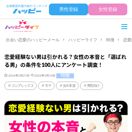
男性登録
女性登録
出会い恋愛のハッピーメール
ハッピーライフ
特徴
恋愛
恋愛経験ない男は引かれる？女性の本音と「選ばれ
る男」の条件を100人にアンケート調査！
特徴
2026年5月27日
2026年5月14日
コンプレックス
モテ
女の本音
男性向け