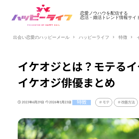
恋愛ノウハウを配信する
恋活・婚活トレンド情報サイ
出会い恋愛のハッピーメール
ハッピーライフ
特徴
イケオジとは？モテるイ
イケオジ俳優まとめ
特徴
モテ
改善方法
2023年6月29日
2026年1月23日