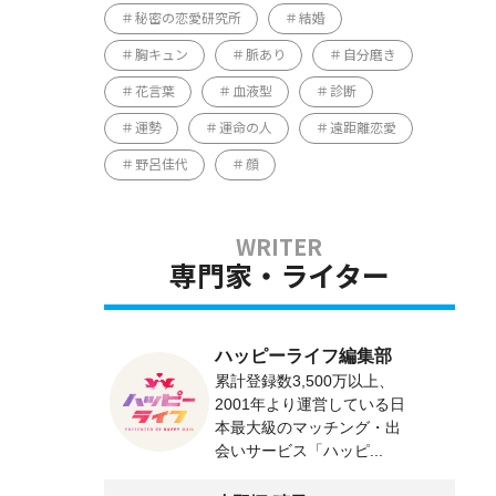
秘密の恋愛研究所
結婚
胸キュン
脈あり
自分磨き
花言葉
血液型
診断
運勢
運命の人
遠距離恋愛
野呂佳代
顔
専門家・ライター
ハッピーライフ編集部
累計登録数3,500万以上、
2001年より運営している日
本最大級のマッチング・出
会いサービス「ハッピ...