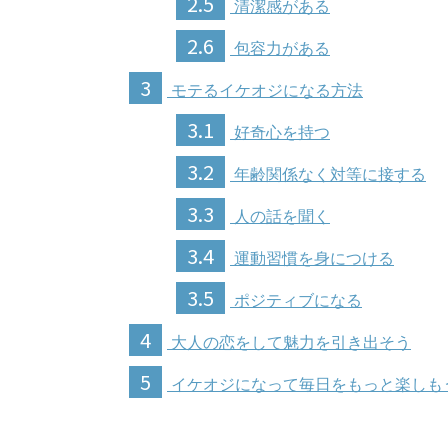
2.5
清潔感がある
2.6
包容力がある
3
モテるイケオジになる方法
3.1
好奇心を持つ
3.2
年齢関係なく対等に接する
3.3
人の話を聞く
3.4
運動習慣を身につける
3.5
ポジティブになる
4
大人の恋をして魅力を引き出そう
5
イケオジになって毎日をもっと楽しも