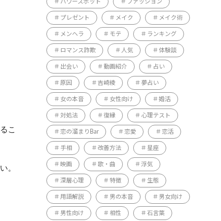
パワースポット
ファッション
プレゼント
メイク
メイク術
メンヘラ
モテ
ランキング
ロマンス詐欺
人気
体験談
出会い
動画紹介
占い
原因
吉崎綾
夢占い
女の本音
女性向け
婚活
対処法
復縁
心理テスト
じるこ
恋の溜まりBar
恋愛
恋活
手相
改善方法
星座
映画
歌・曲
浮気
さい。
深層心理
特徴
生態
用語解説
男の本音
男女向け
男性向け
相性
石言葉