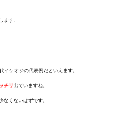
人
します。
0代イケオジの代表例だといえます。
ッチリ
出ていますね。
少なくないはずです。