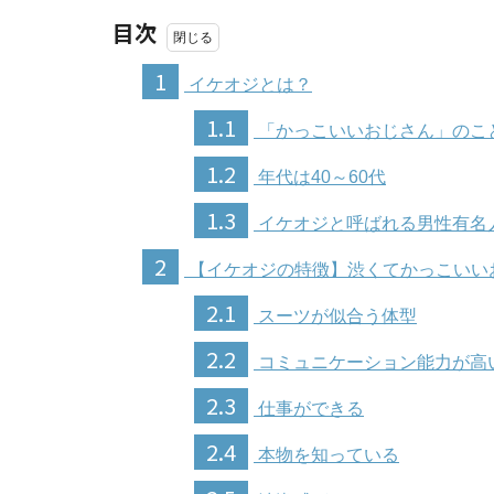
目次
1
イケオジとは？
1.1
「かっこいいおじさん」のこ
1.2
年代は40～60代
1.3
イケオジと呼ばれる男性有名
2
【イケオジの特徴】渋くてかっこいい
2.1
スーツが似合う体型
2.2
コミュニケーション能力が高
2.3
仕事ができる
2.4
本物を知っている