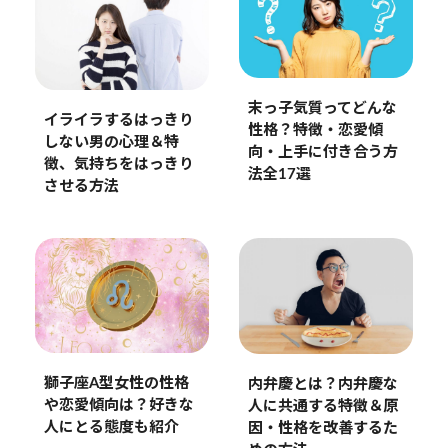
末っ子気質ってどんな
イライラするはっきり
性格？特徴・恋愛傾
しない男の心理＆特
向・上手に付き合う方
徴、気持ちをはっきり
法全17選
させる方法
獅子座A型女性の性格
内弁慶とは？内弁慶な
や恋愛傾向は？好きな
人に共通する特徴＆原
人にとる態度も紹介
因・性格を改善するた