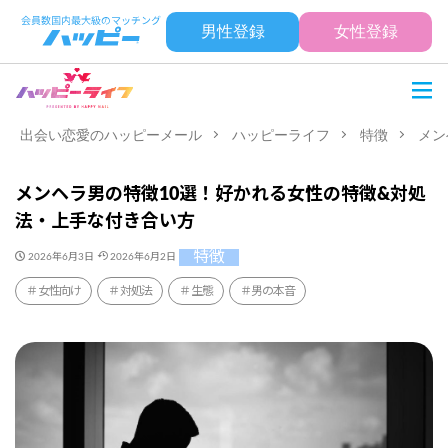
男性登録
女性登録
出会い恋愛のハッピーメール
ハッピーライフ
特徴
メン
メンヘラ男の特徴10選！好かれる女性の特徴&対処
法・上手な付き合い方
特徴
2026年6月3日
2026年6月2日
女性向け
対処法
生態
男の本音