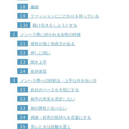
1.8
繊細
1.9
ファッションにこだわりを持っている
1.10
駆け引きをしようとする
2
メンヘラ男に好かれる女性の特徴
2.1
母性が強く包容力がある
2.2
押しに弱い
2.3
聞き上手
2.4
依存体質
3
メンヘラ男への対処法・上手な付き合い方
3.1
自分のペースを大切にする
3.2
相手の意見を否定しない
3.3
他の男性と比べない
3.4
感謝・好意の気持ちを言葉にする
3.5
辛いときは距離を置く