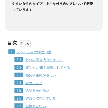
やすい女性のタイプ、上手な付き合い方について解説
していきます
。
目次
1
メンヘラ男の特徴10選
1.1
気分の浮き沈みが激しい
1.2
電話やLINEを頻繁にしてくる
1.3
嫉妬や束縛が激しい
1.4
ネガティブ
1.5
承認欲求が強い
1.6
SNSに依存している
1.7
記憶力がいい