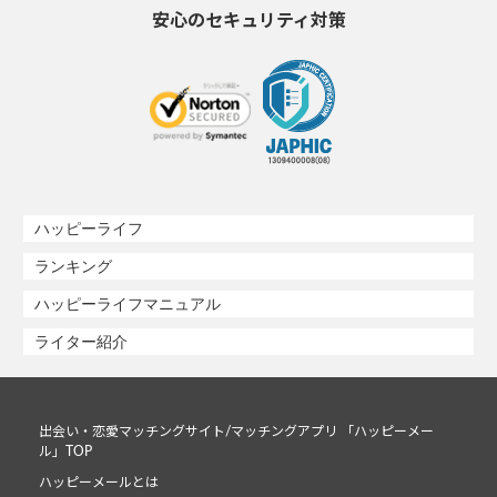
安心のセキュリティ対策
ハッピーライフ
ランキング
ハッピーライフマニュアル
ライター紹介
出会い・恋愛マッチングサイト/マッチングアプリ 「ハッピーメー
ル」TOP
ハッピーメールとは