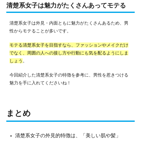
清楚系女子は魅力がたくさんあってモテる
清楚系女子は外見・内面ともに魅力がたくさんあるため、男
性からモテることが多いです。
モテる清楚系女子を目指すなら、ファッションやメイクだけ
でなく、周囲の人への接し方や行動にも気を配るようにしま
しょう
。
今回紹介した清楚系女子の特徴を参考に、男性を惹きつける
魅力を手に入れてくださいね！
まとめ
清楚系女子の外見的特徴は、「美しい肌や髪」