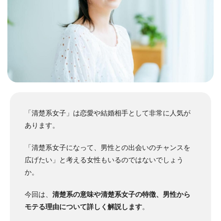
「清楚系女子」は恋愛や結婚相手として非常に人気が
あります。
「清楚系女子になって、男性との出会いのチャンスを
広げたい」と考える女性もいるのではないでしょう
か。
今回は、
清楚系の意味や清楚系女子の特徴、男性から
モテる理由について詳しく解説します
。