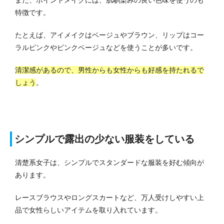
特徴です。
たとえば、アイメイクはベージュやブラウン、リップはコー
ラルピンクやピンクベージュなどを使うことが多いです。
清潔感があるので、男性からも女性からも好感を持たれるで
しょう
。
シンプルで露出の少ない服装をしている
清楚系女子は、シンプルでスタンダードな服装を好む傾向が
あります。
レースブラウスやロングスカートなど、万人受けしやすい上
品で女性らしいアイテムを取り入れています。