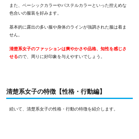
また、ベーシックカラーやパステルカラーといった控えめな
色合いの服装を好みます。
基本的に露出の多い服や身体のラインが強調された服は着ま
せん。
清楚系女子のファッションは爽やかさや品格、知性を感じさ
せる
ので、周りに好印象を与えやすいでしょう。
清楚系女子の特徴【性格・行動編】
続いて、清楚系女子の性格・行動の特徴を紹介します。