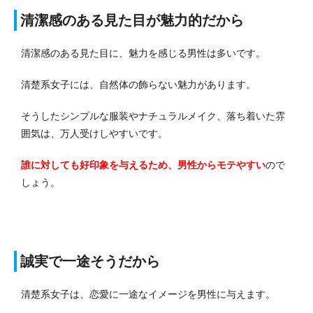
清潔感のある見た目が魅力的だから
清潔感のある見た目に、魅力を感じる男性は多いです。
清楚系女子には、自然体の飾らない魅力があります。
そうしたシンプルな服装やナチュラルメイク、落ち着いた雰
囲気は、万人受けしやすいです。
誰に対しても好印象を与えるため、男性からモテやすい
ので
しょう。
誠実で一途そうだから
清楚系女子は、恋愛に一途なイメージを男性に与えます。