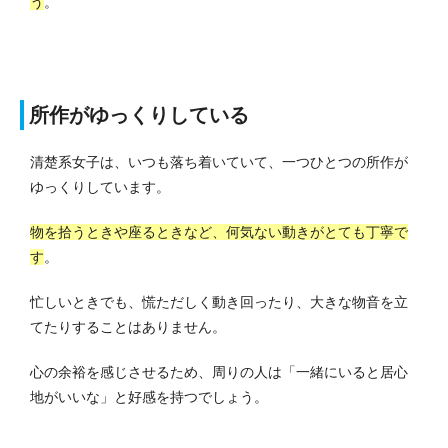
う
。
所作がゆっくりしている
清楚系女子は、いつも落ち着いていて、一つひとつの所作が
ゆっくりしています。
物を拾うときや座るときなど、何気ない動きがとても丁寧で
す
。
忙しいときでも、慌ただしく動き回ったり、大きな物音を立
てたりすることはありません。
心の余裕を感じさせるため、周りの人は「一緒にいると居心
地がいいな」と好感を持つでしょう。