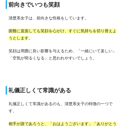
前向きでいつも笑顔
清楚系女子は、前向きな性格をしています。
困難に直面しても笑顔を心がけ、すぐに気持ちを切り替えよ
うとします
。
笑顔は周囲に良い影響を与えるため、「一緒にいて楽しい」
「空気が明るくなる」と思われやすいでしょう。
礼儀正しくて常識がある
礼儀正しくて常識があるのも、清楚系女子の特徴の一つで
す。
相手が誰であろうと、「おはようございます」「ありがとう