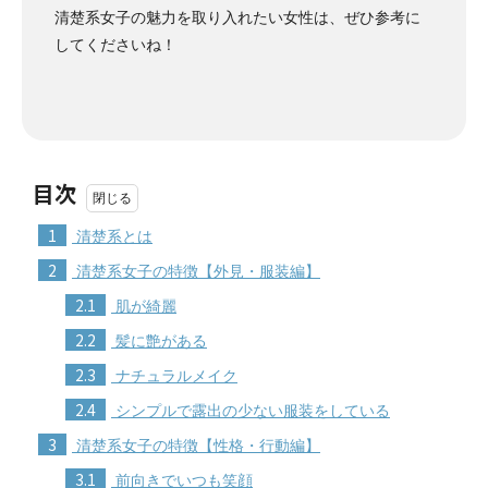
清楚系女子の魅力を取り入れたい女性は、ぜひ参考に
してくださいね！
目次
1
清楚系とは
2
清楚系女子の特徴【外見・服装編】
2.1
肌が綺麗
2.2
髪に艶がある
2.3
ナチュラルメイク
2.4
シンプルで露出の少ない服装をしている
3
清楚系女子の特徴【性格・行動編】
3.1
前向きでいつも笑顔