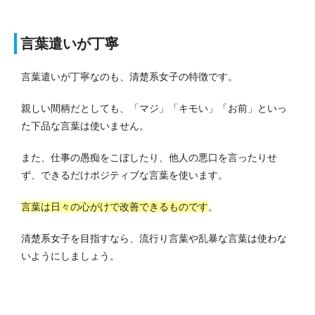
言葉遣いが丁寧
言葉遣いが丁寧なのも、清楚系女子の特徴です。
親しい間柄だとしても、「マジ」「キモい」「お前」といっ
た下品な言葉は使いません。
また、仕事の愚痴をこぼしたり、他人の悪口を言ったりせ
ず、できるだけポジティブな言葉を使います。
言葉は日々の心がけで改善できるものです
。
清楚系女子を目指すなら、流行り言葉や乱暴な言葉は使わな
いようにしましょう。