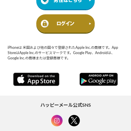
iPhoneは 米国および他の国々で登録されたApple Inc.の商標です。App
StoreはApple Inc.のサービスマークです。Google Play、Androidは、
Google Inc.の商標または登録商標です。
ハッピーメール公式SNS