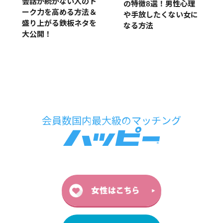
会話が続かない人のト
の特徴8選！男性心理
ーク力を高める方法＆
や手放したくない女に
盛り上がる鉄板ネタを
なる方法
大公開！