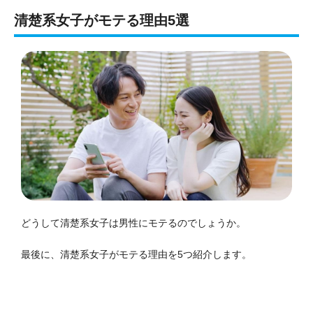
清楚系女子がモテる理由5選
どうして清楚系女子は男性にモテるのでしょうか。
最後に、清楚系女子がモテる理由を5つ紹介します。