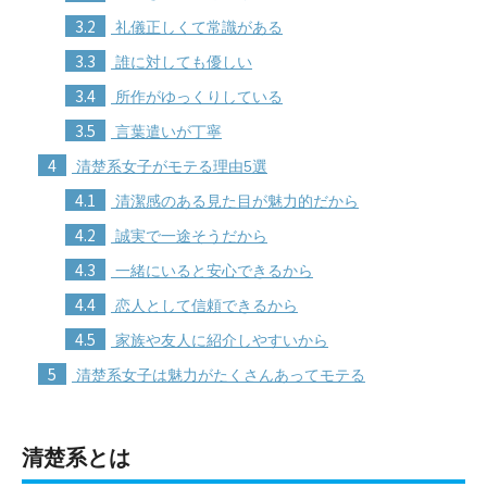
3.2
礼儀正しくて常識がある
3.3
誰に対しても優しい
3.4
所作がゆっくりしている
3.5
言葉遣いが丁寧
4
清楚系女子がモテる理由5選
4.1
清潔感のある見た目が魅力的だから
4.2
誠実で一途そうだから
4.3
一緒にいると安心できるから
4.4
恋人として信頼できるから
4.5
家族や友人に紹介しやすいから
5
清楚系女子は魅力がたくさんあってモテる
清楚系とは