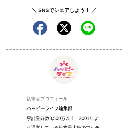
＼ SNSでシェアしよう！ ／
執筆者プロフィール
ハッピーライフ編集部
累計登録数3,500万以上、2001年よ
り運営している日本最大級のマッチ