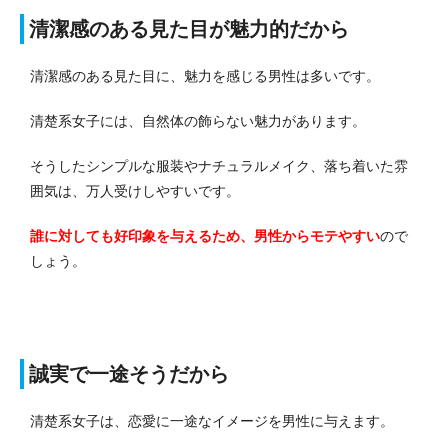
清潔感のある見た目が魅力的だから
清潔感のある見た目に、魅力を感じる男性は多いです。
清楚系女子には、自然体の飾らない魅力があります。
そうしたシンプルな服装やナチュラルメイク、落ち着いた雰
囲気は、万人受けしやすいです。
誰に対しても好印象を与えるため、男性からモテやすい
ので
しょう。
誠実で一途そうだから
清楚系女子は、恋愛に一途なイメージを男性に与えます。