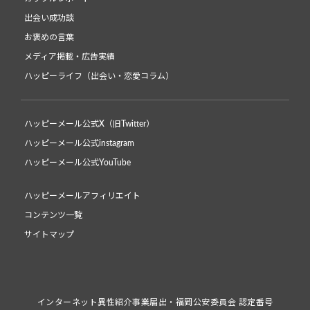
出会い成功談
お褒めの言葉
メディア掲載・広告実績
ハッピーライフ（出会い・恋愛コラム）
ハッピーメール公式X（旧Twitter）
ハッピーメール公式instagram
ハッピーメール公式YouTube
ハッピーメールアフィリエイト
コンテンツ一覧
サイトマップ
インターネット異性紹介事業届出・福岡公安委員会 認定番号