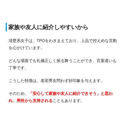
家族や友人に紹介しやすいから
清楚系女子は、TPOをわきまえており、上品で控えめな言動
を心がけています。
どんな場面でも礼儀正しく振る舞うことができ、言葉遣いも
丁寧です。
こうした特徴は、老若男女問わず好印象を与えます。
そのため、
「安心して家族や友人に紹介できそう」と思わ
れ、男性から支持される
こともあります。