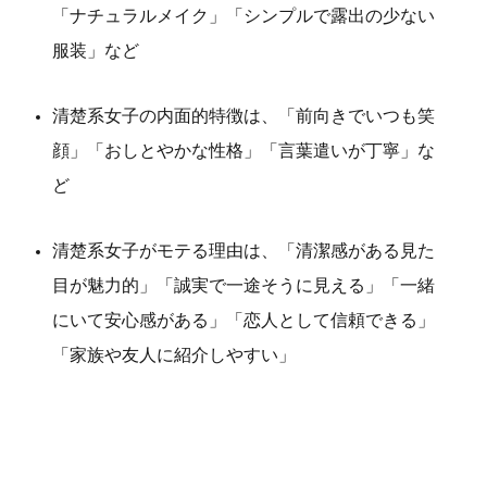
「ナチュラルメイク」「シンプルで露出の少ない
服装」など
清楚系女子の内面的特徴は、「前向きでいつも笑
顔」「おしとやかな性格」「言葉遣いが丁寧」な
ど
清楚系女子がモテる理由は、「清潔感がある見た
目が魅力的」「誠実で一途そうに見える」「一緒
にいて安心感がある」「恋人として信頼できる」
「家族や友人に紹介しやすい」