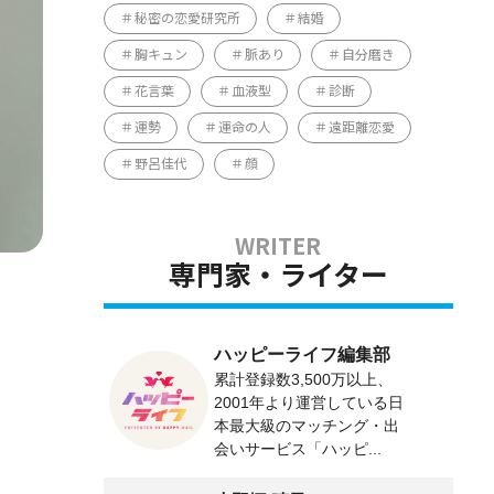
秘密の恋愛研究所
結婚
胸キュン
脈あり
自分磨き
花言葉
血液型
診断
運勢
運命の人
遠距離恋愛
野呂佳代
顔
専門家・ライター
ハッピーライフ編集部
累計登録数3,500万以上、
2001年より運営している日
本最大級のマッチング・出
会いサービス「ハッピ...