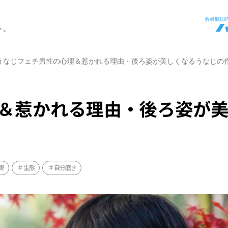
ト。
うなじフェチ男性の心理＆惹かれる理由・後ろ姿が美しくなるうなじの
＆惹かれる理由・後ろ姿が
理
生態
自分磨き