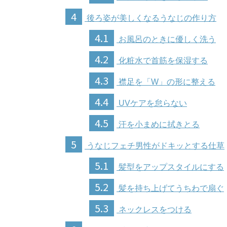
4
後ろ姿が美しくなるうなじの作り方
4.1
お風呂のときに優しく洗う
4.2
化粧水で首筋を保湿する
4.3
襟足を「W」の形に整える
4.4
UVケアを怠らない
4.5
汗を小まめに拭きとる
5
うなじフェチ男性がドキッとする仕草
5.1
髪型をアップスタイルにする
5.2
髪を持ち上げてうちわで扇ぐ
5.3
ネックレスをつける