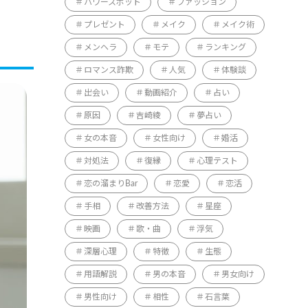
パワースポット
ファッション
プレゼント
メイク
メイク術
メンヘラ
モテ
ランキング
ロマンス詐欺
人気
体験談
出会い
動画紹介
占い
原因
吉崎綾
夢占い
女の本音
女性向け
婚活
対処法
復縁
心理テスト
恋の溜まりBar
恋愛
恋活
手相
改善方法
星座
映画
歌・曲
浮気
深層心理
特徴
生態
用語解説
男の本音
男女向け
男性向け
相性
石言葉