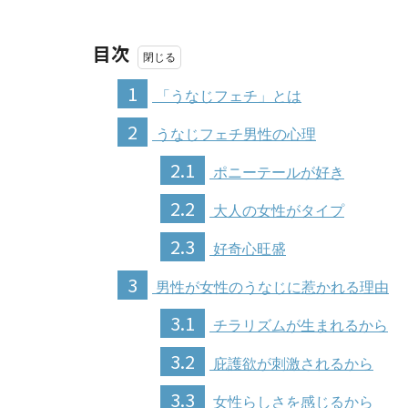
目次
1
「うなじフェチ」とは
2
うなじフェチ男性の心理
2.1
ポニーテールが好き
2.2
大人の女性がタイプ
2.3
好奇心旺盛
3
男性が女性のうなじに惹かれる理由
3.1
チラリズムが生まれるから
3.2
庇護欲が刺激されるから
3.3
女性らしさを感じるから