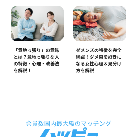
「意地っ張り」の意味
ダメンズの特徴を完全
とは？意地っ張りな人
網羅！ダメ男を好きに
の特徴・心理・改善法
なる女性心理＆見分け
を解説！
方を解説