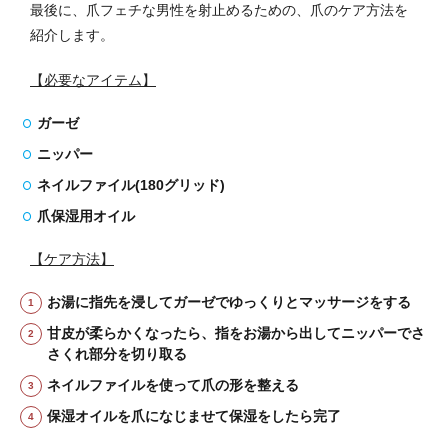
最後に、爪フェチな男性を射止めるための、爪のケア方法を
紹介します。
【必要なアイテム】
ガーゼ
ニッパー
ネイルファイル(180グリッド)
爪保湿用オイル
【ケア方法】
お湯に指先を浸してガーゼでゆっくりとマッサージをする
甘皮が柔らかくなったら、指をお湯から出してニッパーでさ
さくれ部分を切り取る
ネイルファイルを使って爪の形を整える
保湿オイルを爪になじませて保湿をしたら完了