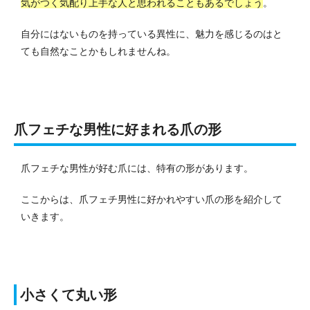
気がつく気配り上手な人と思われることもあるでしょう
。
自分にはないものを持っている異性に、魅力を感じるのはと
ても自然なことかもしれませんね。
爪フェチな男性に好まれる爪の形
爪フェチな男性が好む爪には、特有の形があります。
ここからは、爪フェチ男性に好かれやすい爪の形を紹介して
いきます。
小さくて丸い形