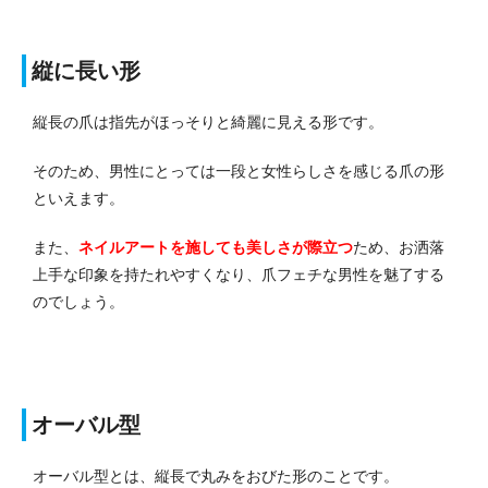
縦に長い形
縦長の爪は指先がほっそりと綺麗に見える形です。
そのため、男性にとっては一段と女性らしさを感じる爪の形
といえます。
また、
ネイルアートを施しても美しさが際立つ
ため、お洒落
上手な印象を持たれやすくなり、爪フェチな男性を魅了する
のでしょう。
オーバル型
オーバル型とは、縦長で丸みをおびた形のことです。