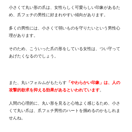
小さくて丸い形の爪は、女性らしく可愛らしい印象があるた
め、爪フェチの男性に好まれやすい傾向があります。
多くの男性には、小さくて弱いものを守りたいという男性心
理があります。
そのため、こういった爪の形をしている女性は、つい守って
あげたくなるのでしょう。
また、丸いフォルムがもたらす
「やわらかい印象」は、人の
攻撃的欲求を抑える効果があるといわれています
。
人間の心理的に、丸い形を見ると心地よく感じるため、小さ
くて丸い爪は、爪フェチ男性のハートを掴めるのかもしれま
せんね。