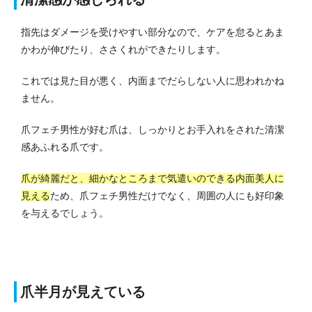
指先はダメージを受けやすい部分なので、ケアを怠るとあま
かわが伸びたり、ささくれができたりします。
これでは見た目が悪く、内面までだらしない人に思われかね
ません。
爪フェチ男性が好む爪は、しっかりとお手入れをされた清潔
感あふれる爪です。
爪が綺麗だと、細かなところまで気遣いのできる内面美人に
見える
ため、爪フェチ男性だけでなく、周囲の人にも好印象
を与えるでしょう。
爪半月が見えている