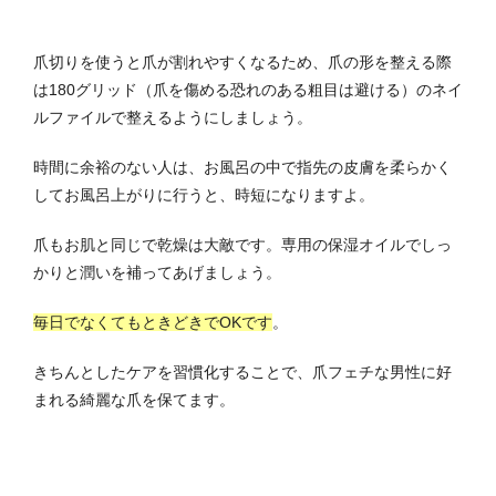
爪切りを使うと爪が割れやすくなるため、爪の形を整える際
は180グリッド（爪を傷める恐れのある粗目は避ける）のネイ
ルファイルで整えるようにしましょう。
時間に余裕のない人は、お風呂の中で指先の皮膚を柔らかく
してお風呂上がりに行うと、時短になりますよ。
爪もお肌と同じで乾燥は大敵です。専用の保湿オイルでしっ
かりと潤いを補ってあげましょう。
毎日でなくてもときどきでOKです
。
きちんとしたケアを習慣化することで、爪フェチな男性に好
まれる綺麗な爪を保てます。