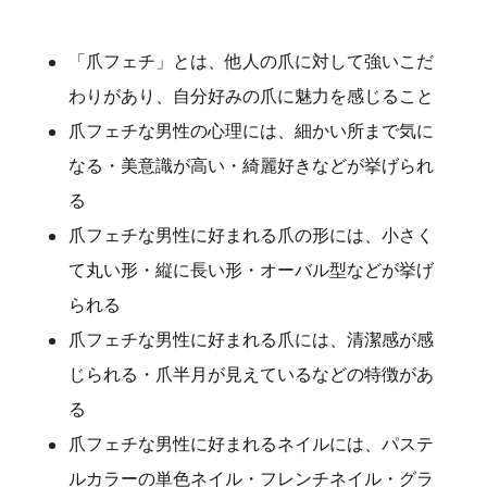
「爪フェチ」とは、他人の爪に対して強いこだ
わりがあり、自分好みの爪に魅力を感じること
爪フェチな男性の心理には、細かい所まで気に
なる・美意識が高い・綺麗好きなどが挙げられ
る
爪フェチな男性に好まれる爪の形には、小さく
て丸い形・縦に長い形・オーバル型などが挙げ
られる
爪フェチな男性に好まれる爪には、清潔感が感
じられる・爪半月が見えているなどの特徴があ
る
爪フェチな男性に好まれるネイルには、パステ
ルカラーの単色ネイル・フレンチネイル・グラ