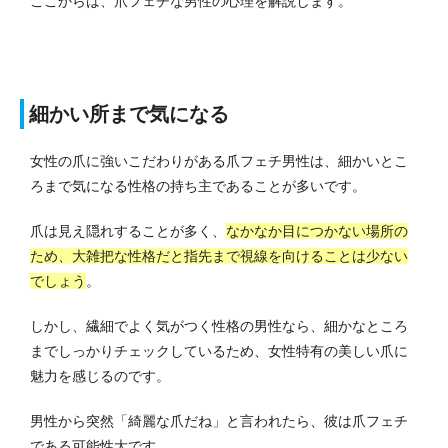
ここからは、爪フェチな男性の心理を解説します。
細かい所まで気になる
女性の爪に強いこだわりがある爪フェチ男性は、細かいとこ
ろまで気になる性格の持ち主であることが多いです。
爪は見え隠れすることが多く、
なかなか目につかない場所の
ため、大雑把な性格だと指先まで視線を向けることは少ない
でしょう
。
しかし、繊細でよく気がつく性格の男性なら、細かなところ
までしっかりチェックしているため、女性特有の美しい爪に
魅力を感じるのです。
男性から突然「綺麗な爪だね」と言われたら、彼は爪フェチ
である可能性大です。