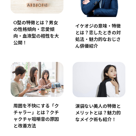
O型の特徴とは？男女
イケオジの意味・特徴
の性格傾向・恋愛傾
とは？恋したときの対
向・血液型の相性を大
処法・魅力的なおじさ
公開！
ん俳優紹介
周囲を不快にする「ク
涙袋ない美人の特徴と
チャラー」とは？クチ
メリットとは？魅力的
ャクチャ咀嚼音の原因
なメイク術も紹介！
と改善方法