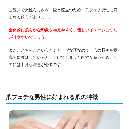
曲線的で女性らしさが一段と際立つため、爪フェチ男性に好
まれる傾向があります。
全体的に柔らかな印象を与えやすく、優しいイメージにつな
がりやすいでしょう
。
また、どちらかというとシャープな形なので、爪の長さを意
識的に伸ばしていると、欠けてしまう可能性が高いため、ケ
アには十分な注意が必要です。
爪フェチな男性に好まれる爪の特徴