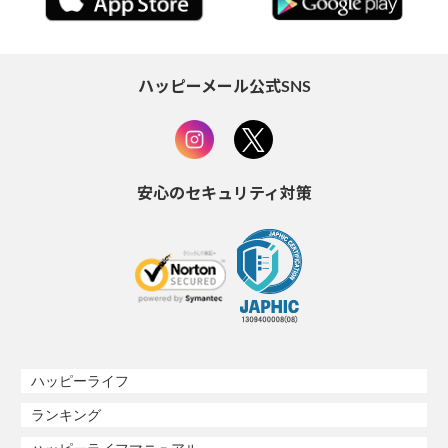
ハッピーメール公式SNS
安心のセキュリティ対策
ハッピーライフ
ランキング