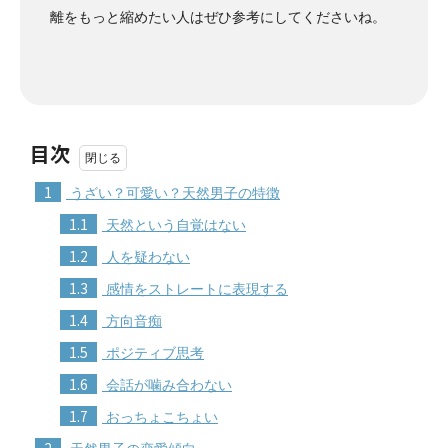
離をもっと縮めたい人はぜひ参考にしてくださいね。
目次
1
うざい？可愛い？天然男子の特徴
1.1
天然という自覚はない
1.2
人を疑わない
1.3
感情をストレートに表現する
1.4
方向音痴
1.5
ポジティブ思考
1.6
会話が噛み合わない
1.7
おっちょこちょい
2