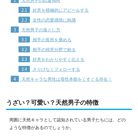
天然男子の恋愛傾向
2.1
好意を積極的にアピールする
2.2
女性の恋愛感情に鈍感
3
天然男子の落とし方
3.1
相手の長所を褒める
3.2
相手の得意分野で頼る
3.3
好意をわかりやすく伝える
3.4
さりげなくフォローする
4
天然キャラな男性は母性本能をくすぐる存在！
うざい？可愛い？天然男子の特徴
周囲に天然キャラとして認知されている男子たちには、どの
ような特徴があるのでしょうか。