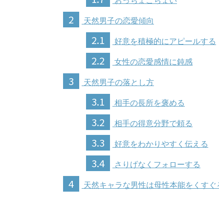
おっちょこちょい
2
天然男子の恋愛傾向
2.1
好意を積極的にアピールする
2.2
女性の恋愛感情に鈍感
3
天然男子の落とし方
3.1
相手の長所を褒める
3.2
相手の得意分野で頼る
3.3
好意をわかりやすく伝える
3.4
さりげなくフォローする
4
天然キャラな男性は母性本能をくすぐ