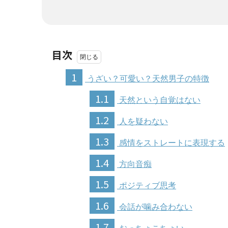
目次
1
うざい？可愛い？天然男子の特徴
1.1
天然という自覚はない
1.2
人を疑わない
1.3
感情をストレートに表現する
1.4
方向音痴
1.5
ポジティブ思考
1.6
会話が噛み合わない
1.7