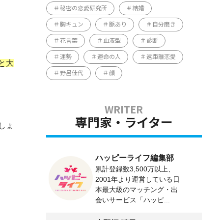
秘密の恋愛研究所
結婚
胸キュン
脈あり
自分磨き
花言葉
血液型
診断
運勢
運命の人
遠距離恋愛
と大
野呂佳代
顔
専門家・ライター
しょ
ハッピーライフ編集部
累計登録数3,500万以上、
2001年より運営している日
本最大級のマッチング・出
会いサービス「ハッピ...