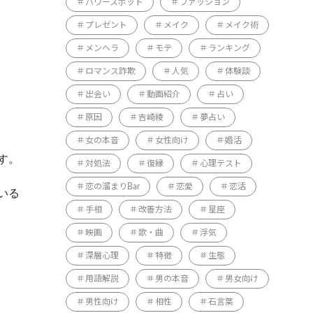
パワースポット
ファッション
プレゼント
メイク
メイク術
メンヘラ
モテ
ランキング
ロマンス詐欺
人気
体験談
出会い
動画紹介
占い
原因
吉崎綾
夢占い
女の本音
女性向け
婚活
す。
対処法
復縁
心理テスト
恋の溜まりBar
恋愛
恋活
いる
手相
改善方法
星座
映画
歌・曲
浮気
深層心理
特徴
生態
用語解説
男の本音
男女向け
男性向け
相性
石言葉