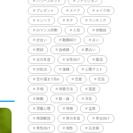
パワースポット
ファッション
プレゼント
メイク
メイク術
メンヘラ
モテ
ランキング
ロマンス詐欺
人気
体験談
出会い
動画紹介
占い
原因
吉崎綾
夢占い
女の本音
女性向け
婚活
対処法
復縁
心理テスト
恋の溜まりBar
恋愛
恋活
手相
改善方法
星座
映画
歌・曲
浮気
深層心理
特徴
生態
用語解説
男の本音
男女向け
男性向け
相性
石言葉