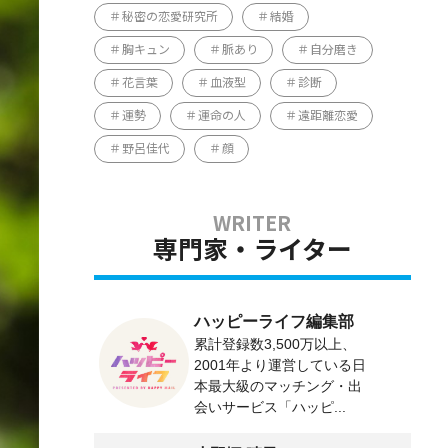
秘密の恋愛研究所
結婚
胸キュン
脈あり
自分磨き
花言葉
血液型
診断
運勢
運命の人
遠距離恋愛
野呂佳代
顔
専門家・ライター
ハッピーライフ編集部
累計登録数3,500万以上、
2001年より運営している日
本最大級のマッチング・出
会いサービス「ハッピ...