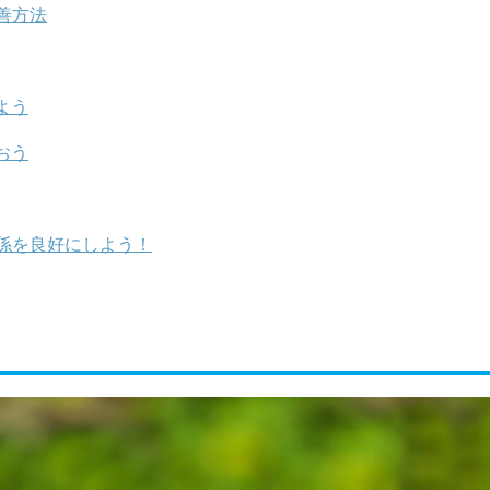
善方法
よう
おう
係を良好にしよう！