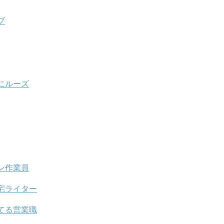
ブ
にルーズ
ン作業員
宅ライター
てる営業職