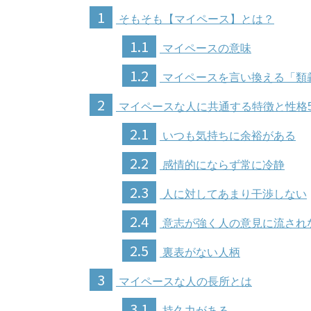
1
そもそも【マイペース】とは？
1.1
マイペースの意味
1.2
マイペースを言い換える「類
2
マイペースな人に共通する特徴と性格
2.1
いつも気持ちに余裕がある
2.2
感情的にならず常に冷静
2.3
人に対してあまり干渉しない
2.4
意志が強く人の意見に流され
2.5
裏表がない人柄
3
マイペースな人の長所とは
3.1
持久力がある