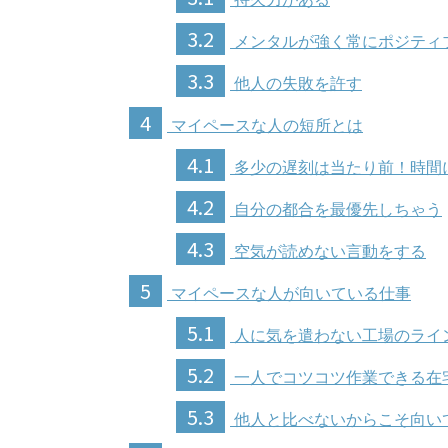
3.2
メンタルが強く常にポジティ
3.3
他人の失敗を許す
4
マイペースな人の短所とは
4.1
多少の遅刻は当たり前！時間
4.2
自分の都合を最優先しちゃう
4.3
空気が読めない言動をする
5
マイペースな人が向いている仕事
5.1
人に気を遣わない工場のライ
5.2
一人でコツコツ作業できる在
5.3
他人と比べないからこそ向い