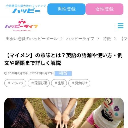
男性登録
女性登録
出会い恋愛のハッピーメール
ハッピーライフ
特徴
【マ
【マイメン】の意味とは？英語の語源や使い方・例
文や類語まで詳しく解説
特徴
2020年7月20日
2022年6月27日
ノウハウ
深層心理
生態
男女向け