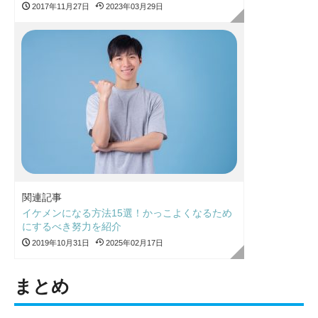
2017年11月27日
2023年03月29日
関連記事
イケメンになる方法15選！かっこよくなるため
にするべき努力を紹介
2019年10月31日
2025年02月17日
まとめ