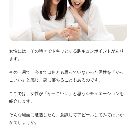
女性には、その時々でドキッとする胸キュンポイントがあり
ます。
その一瞬で、今までは何とも思っていなかった男性を「かっ
こいい」と感じ、恋に落ちることもあるのです。
ここでは、女性が「かっこいい」と思うシチュエーションを
紹介します。
そんな場面に遭遇したら、意識してアピールしてみてはいか
がでしょうか。