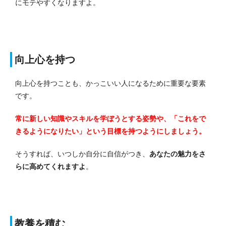
にモテやすくなりますよ。
向上心を持つ
向上心を持つことも、かっこいい人になるために重要な要素
です。
常に新しい知識やスキルを学ぼうとする姿勢や、「これをで
きるようになりたい」という目標を持つようにしましょう。
そうすれば、いつしか自分に自信がつき、
あなたの魅力をさ
らに高めてくれますよ
。
教養を積む