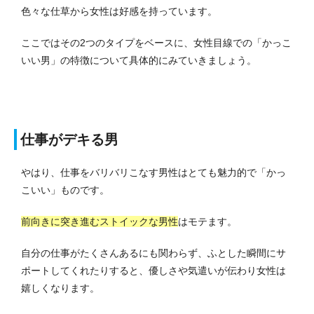
色々な仕草から女性は好感を持っています。
ここではその2つのタイプをベースに、女性目線での「かっこ
いい男」の特徴について具体的にみていきましょう。
仕事がデキる男
やはり、
仕事をバリバリこなす男性は
とても魅力的で「かっ
こいい」ものです。
前向きに突き進むストイックな男性
はモテます
。
自分の仕事がたくさんあるにも関わらず、ふとした瞬間にサ
ポートしてくれたりすると、優しさや気遣いが伝わり女性は
嬉しくなります。