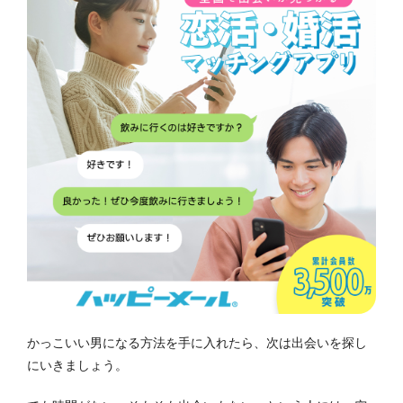
かっこいい男になる方法を手に入れたら、次は出会いを探し
にいきましょう。