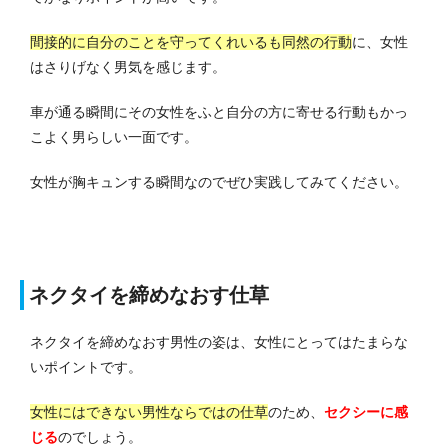
間接的に自分のことを守ってくれいるも同然の行動
に、女性
はさりげなく男気を感じます。
車が通る瞬間にその女性をふと自分の方に寄せる行動もかっ
こよく男らしい一面です。
女性が胸キュンする瞬間なのでぜひ実践してみてください。
ネクタイを締めなおす仕草
ネクタイを締めなおす男性の姿は、女性にとってはたまらな
いポイントです。
女性にはできない男性ならではの仕草
のため、
セクシーに感
じる
のでしょう。