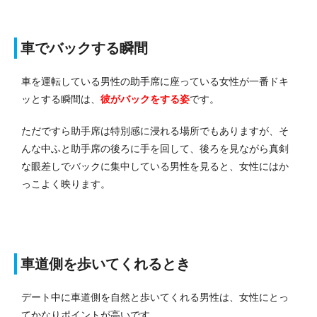
車でバックする瞬間
車を運転している男性の助手席に座っている女性が一番ドキ
ッとする瞬間は、
彼がバックをする姿
です。
ただですら助手席は特別感に浸れる場所でもありますが、そ
んな中ふと助手席の後ろに手を回して、後ろを見ながら真剣
な眼差しでバックに集中している男性を見ると、女性にはか
っこよく映ります。
車道側を歩いてくれるとき
デート中に車道側を自然と歩いてくれる男性は、女性にとっ
てかなりポイントが高いです。