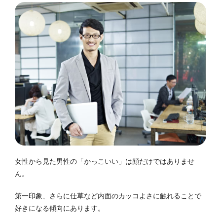
女性から見た男性の「かっこいい」は顔だけではありませ
ん。
第一印象、さらに仕草など内面のカッコよさに触れることで
好きになる傾向にあります。