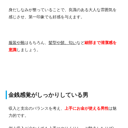
身だしなみが整っていることで、良識のある大人な雰囲気を
感じさせ、第一印象でも好感を与えます。
服装や靴
はもちろん、
髪型や髭、匂い
など
細部まで清潔感を
意識
しましょう。
金銭感覚がしっかりしている男
収入と支出のバランスを考え、
上手にお金が使える男性
は魅
力的です。