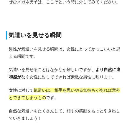
ぜひメガネ男子は、ここぞという時に外してみてください。
気遣いを見せる瞬間
男性が気遣いを見せる瞬間は、女性にとってかっこいいと思
える瞬間です。
気遣いを見せることはなかなか難しいですが、
より自然に違
和感がなく
女性に対してできれば素敵な男性に映ります。
女性に対して
気遣いは、相手を思いやる気持ちがあれば意外
とできてしまうもの
です。
自然な気遣いをたくさんして、相手の笑顔をもっと引き出し
ていきましょう！