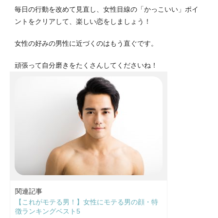
毎日の行動を改めて見直し、女性目線の「かっこいい」ポイ
ントをクリアして、楽しい恋をしましょう！
女性の好みの男性に近づくのはもう直ぐです。
頑張って自分磨きをたくさんしてくださいね！
関連記事
【これがモテる男！】女性にモテる男の顔・特
徴ランキングベスト5